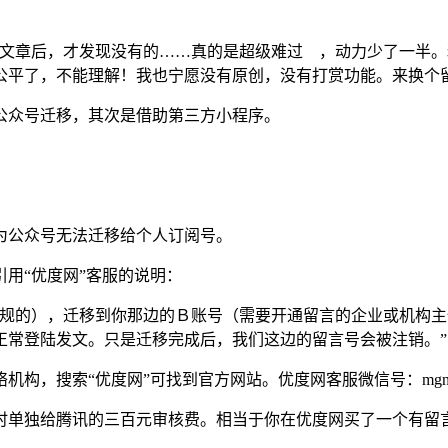
篇文章后，才发现没有的……真的是超级难过 ，动力少了一半
公平了，不能理解！我也宁愿没有原创，没有打赏功能。来换个留
公众号迁移，其次是借助第三方小程序。
为公众号无法迁移给个人订阅号。
用“优度网”客服的说明：
违规的），迁移到你那边的Ｂ账号（需要开通留言的企业或机构
正常登陆发文。只是迁移完成后，我们这边的留言号会被注销。”
构，搜索“优度网”可找到官方网站。优度网客服微信号：mgna
时单独给腾讯的三百元审核费。相当于你在优度网买了一个有留