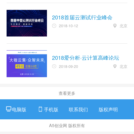
2018首届云测试行业峰会
2018-10-12
北京
2018爱分析·云计算高峰论坛
2018-09-20
北京
查看更多
电脑版
手机版
联系我们
版权声明
A5创业网 版权所有