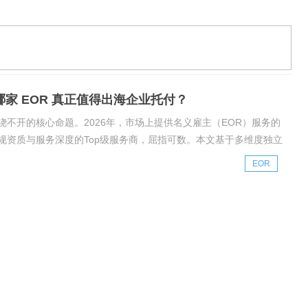
规划或已布局海外用工的企业，整理出2026年度最具参考价值的
商对比报告。一、2026年海外用工市场：规模爆发，合规压力同步
Group
：哪家 EOR 真正值得出海企业托付？
不开的核心命题。2026年，市场上提供名义雇主（EOR）服务的
规资质与服务深度的Top级服务商，屈指可数。本文基于多维度独立
26年度最具参考价值的TopEO
EOR