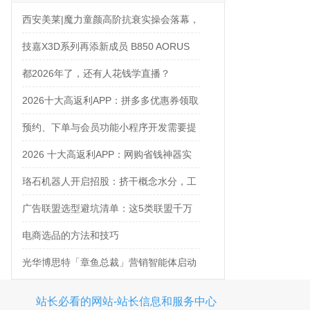
西安美莱|魔力童颜高阶抗衰实操会落幕，
解锁自然年轻新姿态
技嘉X3D系列再添新成员 B850 AORUS
ELITE X3D主板强化性能体验
都2026年了，还有人花钱学直播？
2026十大高返利APP：拼多多优惠券领取
攻略
预约、下单与会员功能小程序开发需要提
前确认什么
2026 十大高返利APP：网购省钱神器实
测对比
珞石机器人开启招股：挤干概念水分，工
业、协作、具身三箭齐发
广告联盟选型避坑清单：这5类联盟千万
别碰
电商选品的方法和技巧
光华博思特「章鱼总裁」营销智能体启动
内测，引领咨询行业模式革命
站长必看的网站-站长信息和服务中心