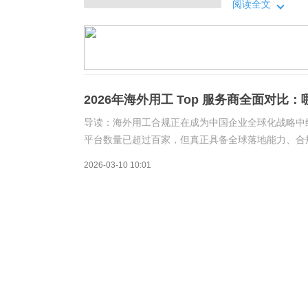
立评测，为正在
阅读全文
TopEOR服务
上升根据Everest
2026年海外用工 Top 服务商全面对比
导读：海外用工合规正在成为中国企业全球化战略中绕
平台数量已超过百家，但真正具备全球落地能力、合
评测，为正在规划或已布局海外用工的企业，整理出20
2026-03-10 10:01