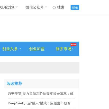
机版浏览
微信公众号
搜索
登录
创业头条
创业加盟
服务市场
阅读推荐
西安美莱|魔力童颜高阶抗衰实操会落幕，解
锁自然年轻新姿态
DeepSeek开启“抢人”模式：应届生年薪百