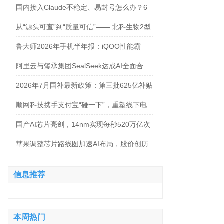
万，法务岗高达160万！
国内接入Claude不稳定、易封号怎么办？6
大AI中转服务API接入对比
从“源头可查”到“质量可信”—— 北科生物2型
糖尿病项目如何实现“药品级质控”
鲁大师2026年手机半年报：iQOO性能霸
榜，天玑9500统治延续，OPPO蝉联流畅双
阿里云与玺承集团SealSeek达成AI全面合
榜冠军
作，共建电商AI新生态
2026年7月国补最新政策：第三批625亿补贴
正式落地！京东手机家电空调电脑各品类国
顺网科技携手支付宝“碰一下”，重塑线下电
补怎么领？学生专属优惠补贴领取攻略来
竞新体验
国产AI芯片亮剑，14nm实现每秒520万亿次
了！
运算
苹果调整芯片路线图加速AI布局，股价创历
史新高
信息推荐
本周热门