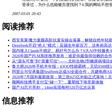
登录过，为什么也能被百度找到？6.我的网站不想登
2007-03-01 20:43
阅读推荐
西安美莱|魔力童颜高阶抗衰实操会落幕，解锁自然年轻
DeepSeek开启“抢人”模式：应届生年薪百万，法务岗高达
国内接入Claude不稳定、易封号怎么办？6大AI中转服务A
2026年国产PLM系统推荐发布：谁是你最值得信赖的合
从“源头可查”到“质量可信”—— 北科生物2型糖尿病项目
鲁大师2026年手机半年报：iQOO性能霸榜，天玑9500
阿里云与玺承集团SealSeek达成AI全面合作，共建电商A
2026年7月国补最新政策：第三批625亿补贴正式落
顺网科技携手支付宝“碰一下”，重塑线下电竞新体验
国产AI芯片亮剑，14nm实现每秒520万亿次运算
信息推荐