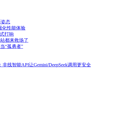
新姿态
主板强化性能体验
正式打响
电站都来救场了
在当“孤勇者”
线智能API让Gemini/DeepSeek调用更安全