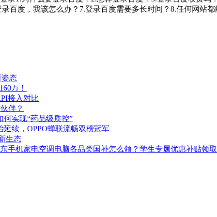
录百度，我该怎么办？7.登录百度需要多长时间？8.任何网站都
新姿态
160万！
PI接入对比
作伙伴？
如何实现“药品级质控”
统治延续，OPPO蝉联流畅双榜冠军
I新生态
地！京东手机家电空调电脑各品类国补怎么领？学生专属优惠补贴领