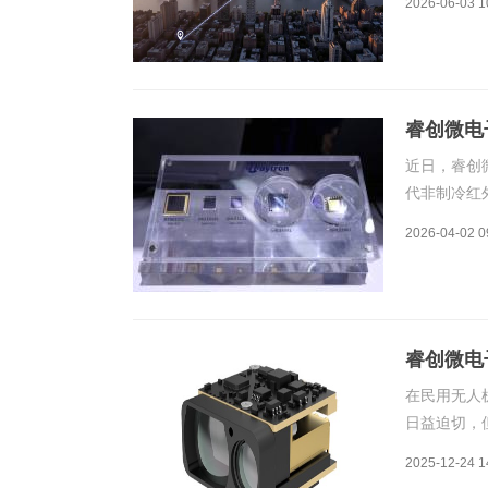
2026-06-03 1
安全的优势
赋能多领域
睿创微电
近日，睿创微
代非制冷红外
出。该产品以
2026-04-02 0
小体积11.
睿创微电子
身尺寸仅27
在民用无人
日益迫切，
境。大尺寸
2025-12-24 1
睿创微电子正