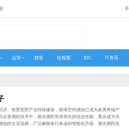
易
手
运营
财富
短视频
IDC
IT资讯
子
经济、智慧安防产业持续爆发，精准空间感知已成为各类终端产
在众多测距技术中，激光测距凭借突出的综合性能，逐步成为当
感知的主流选择，广泛赋能各行各业的智能化升级。激光测距技