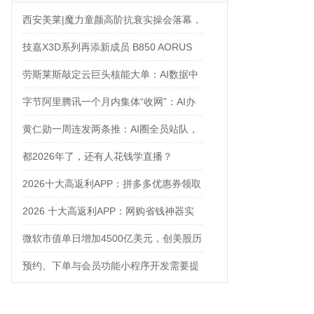
西安美莱|魔力童颜高阶抗衰实操会落幕，
解锁自然年轻新姿态
技嘉X3D系列再添新成员 B850 AORUS
ELITE X3D主板强化性能体验
劳斯莱斯敲定云巨头核能大单：AI数据中
心太耗电，核电站都来救场了
字节阿里腾讯一个月内集体“收网”：AI办
公入口争夺战正式打响
黄仁勋一周连发两条推：AI圈全员站队，
只有Anthropic在当“孤勇者”
都2026年了，还有人花钱学直播？
2026十大高返利APP：拼多多优惠券领取
攻略
2026 十大高返利APP：网购省钱神器实
测对比
微软市值单日增加4500亿美元，创美股历
史之最
预约、下单与会员功能小程序开发需要提
前确认什么