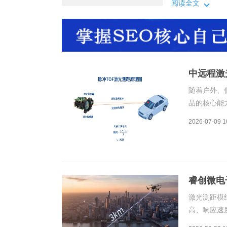
术综述优势、主
阅读全文
光测距技术有不
耗、抗环境干扰
中远程激
术路线和
随着户外、
品的核心能
下智能设备
2026-07-09 1
术综述优势
光测距技术
睿创微电子
程激光测
激光测距模
高、响应速
905nm