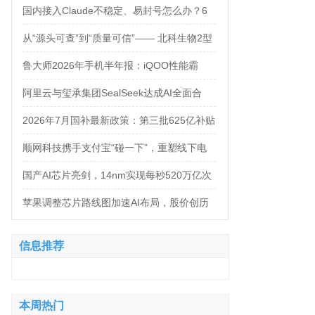
万，法务岗高达160万！
国内接入Claude不稳定、易封号怎么办？6
大AI中转服务API接入对比
从“源头可查”到“质量可信”—— 北科生物2型
糖尿病项目如何实现“药品级质控”
鲁大师2026年手机半年报：iQOO性能霸
榜，天玑9500统治延续，OPPO蝉联流畅双
阿里云与玺承集团SealSeek达成AI全面合
榜冠军
作，共建电商AI新生态
2026年7月国补最新政策：第三批625亿补贴
正式落地！京东手机家电空调电脑各品类国
顺网科技携手支付宝“碰一下”，重塑线下电
补怎么领？学生专属优惠补贴领取攻略来
竞新体验
国产AI芯片亮剑，14nm实现每秒520万亿次
了！
运算
苹果调整芯片路线图加速AI布局，股价创历
史新高
信息推荐
本周热门