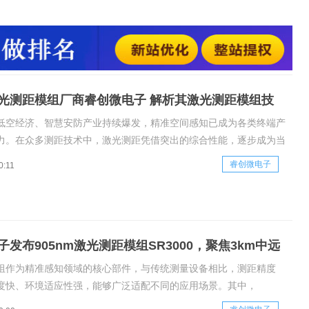
流方案与波长体系一、激光测距核心优势较于传统测距方式，激
可替代的优势：测距精度高、响应速度快、非接触式测量无损
能力强，可适配室内精密测量、户外恶劣工
光测距模组厂商睿创微电子 解析其激光测距模组技
产品矩阵
低空经济、智慧安防产业持续爆发，精准空间感知已成为各类终端产
力。在众多测距技术中，激光测距凭借突出的综合性能，逐步成为当
测距感知的主流选择，广泛赋能各行各业的智能化升级。激光测距技
睿创微电子
0:11
、主流方案与波长体系一、激光测距核心优势较于传统测距方式，激
有不可替代
发布905nm激光测距模组SR3000，聚焦3km中远
距
组作为精准感知领域的核心部件，与传统测量设备相比，测距精度
度快、环境适应性强，能够广泛适配不同的应用场景。其中，
波长激光测距模组因兼具技术成熟，成本可控，以及设计上可实现人眼