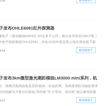
睿创微电子
0:00
，逐渐成为中远距离测距市场的主流选择。905nm激光测距模组：
的核心感知模块
子发布OHLE6081红外探测器
电子（睿创微纳688002.SH全资子公司）推出全球首创SWLP第二
焦平面探测器OHLE6081，并在2026年慕尼黑上海光博会线下展
8μm先进像元技术、行业首创SWLP技术、640×512高分辨率及超
睿创微电子
9:44
2*11.2mm紧凑型设计，突破民用红外热成像在集
发布3km微型激光测距模组LM3000 mini系列，机
×25×15.5mm
机、便携式观测设备及安防领域，对远距离、高精度测距功能的需求
但传统解决方案往往面临“高性能”与“小型化、低功耗”难以兼得的困
、高功耗的激光测距模组限制了终端产品的设计灵活性与续航能力。
睿创微电子
4:07
式发布其新一代激光测距产品：LM3000mini系列3km微型激光测