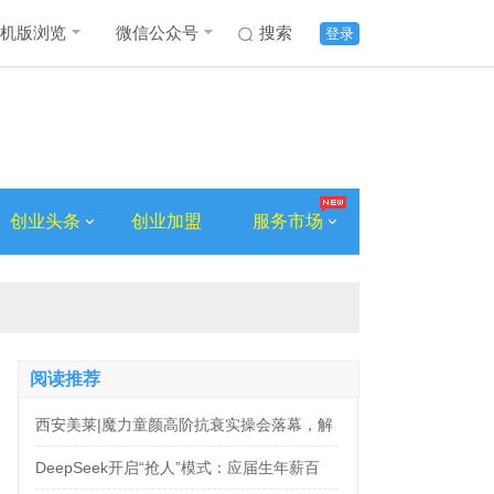
机版浏览
微信公众号
搜索
登录
创业头条
创业加盟
服务市场
阅读推荐
西安美莱|魔力童颜高阶抗衰实操会落幕，解
锁自然年轻新姿态
DeepSeek开启“抢人”模式：应届生年薪百