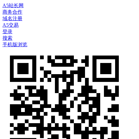
A5站长网
商务合作
域名注册
A5交易
登录
搜索
手机版浏览