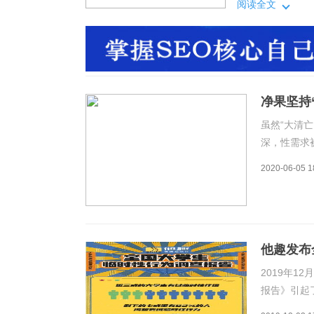
场，现已成为国
阅读全文
大呢?互联网浪
发展的春天?被“
净果坚持
趣
虽然“大清
深，性需求
一个和“吃
2020-06-05 1
场，现已成
大呢?互联
他趣发布
2019年
报告》引起
级、专业、