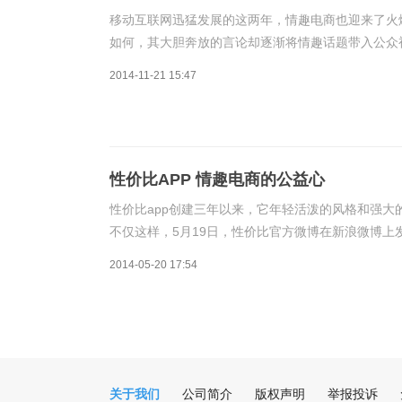
移动互联网迅猛发展的这两年，情趣电商也迎来了火爆。
如何，其大胆奔放的言论却逐渐将情趣话题带入公众
进创业公司也让我们看到了互联网与情趣行业逐渐发
2014-11-21 15:47
性价比APP 情趣电商的公益心
性价比app创建三年以来，它年轻活泼的风格和强大
不仅这样，5月19日，性价比官方微博在新浪微博上
上取得第一。“同为爱发声“情趣爱公益1、最近在微博
2014-05-20 17:54
关于我们
公司简介
版权声明
举报投诉