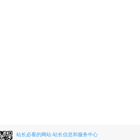
站长必看的网站-站长信息和服务中心