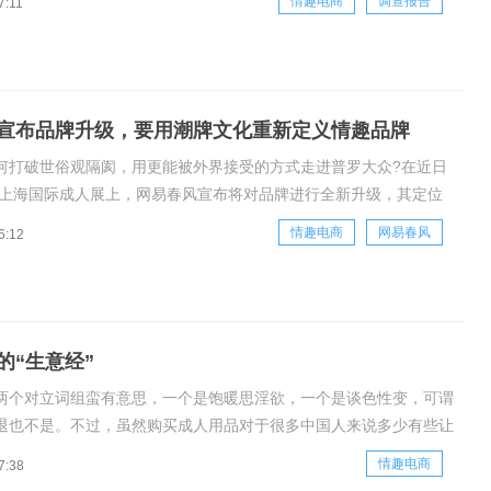
情趣电商
调查报告
7:11
体提高安全性行为意识，共同抵御艾滋病等流行性病。据报告显示，
学生有
宣布品牌升级，要用潮牌文化重新定义情趣品牌
何打破世俗观隔阂，用更能被外界接受的方式走进普罗大众?在近日
19上海国际成人展上，网易春风宣布将对品牌进行全新升级，其定位
网易原创情趣用品品牌”去掉“用品”二字，升级为“网易原创情趣品
情趣电商
网易春风
6:12
O也发生了变化，对英文名“TRYFUN”字体作出调整，整体风格呈现更
的“生意经”
两个对立词组蛮有意思，一个是饱暖思淫欲，一个是谈色性变，可谓
退也不是。不过，虽然购买成人用品对于很多中国人来说多少有些让
，但这并不代表成人产业在中国不发达，相反，这一产业市场规模巨
情趣电商
7:38
询发布的《2018第一季度中国情趣行业专题研究》显示，2017年中