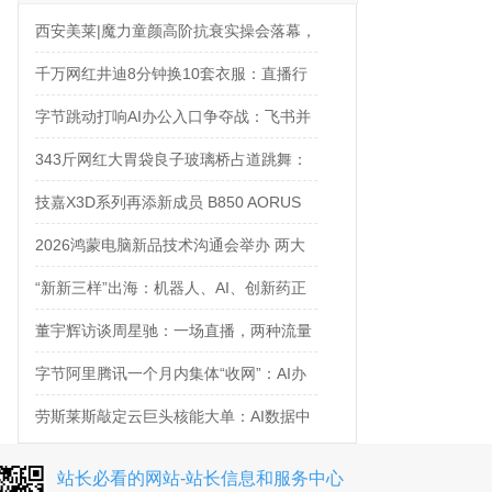
西安美莱|魔力童颜高阶抗衰实操会落幕，
解锁自然年轻新姿态
千万网红井迪8分钟换10套衣服：直播行
业的“卷”，已经卷到了新高度
字节跳动打响AI办公入口争夺战：飞书并
入豆包，ToB大调整
343斤网红大胃袋良子玻璃桥占道跳舞：
拿命换流量，值吗？
技嘉X3D系列再添新成员 B850 AORUS
ELITE X3D主板强化性能体验
2026鸿蒙电脑新品技术沟通会举办 两大
PC新品引领未来电脑创新方向
“新新三样”出海：机器人、AI、创新药正
在成为中国出口新名片
董宇辉访谈周星驰：一场直播，两种流量
字节阿里腾讯一个月内集体“收网”：AI办
公入口争夺战正式打响
劳斯莱斯敲定云巨头核能大单：AI数据中
心太耗电，核电站都来救场了
站长必看的网站-站长信息和服务中心