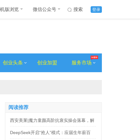
机版浏览
微信公众号
搜索
登录
创业头条
创业加盟
服务市场
阅读推荐
西安美莱|魔力童颜高阶抗衰实操会落幕，解
锁自然年轻新姿态
DeepSeek开启“抢人”模式：应届生年薪百