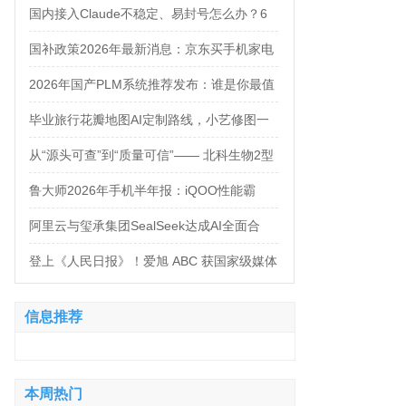
万，法务岗高达160万！
国内接入Claude不稳定、易封号怎么办？6
大AI中转服务API接入对比
国补政策2026年最新消息：京东买手机家电
空调电脑各品类国补怎么领？学生还有优惠
2026年国产PLM系统推荐发布：谁是你最值
补贴领取方法来了！
得信赖的合作伙伴？
毕业旅行花瓣地图AI定制路线，小艺修图一
句话出片
从“源头可查”到“质量可信”—— 北科生物2型
糖尿病项目如何实现“药品级质控”
鲁大师2026年手机半年报：iQOO性能霸
榜，天玑9500统治延续，OPPO蝉联流畅双
阿里云与玺承集团SealSeek达成AI全面合
榜冠军
作，共建电商AI新生态
登上《人民日报》！爱旭 ABC 获国家级媒体
聚焦点赞
信息推荐
本周热门