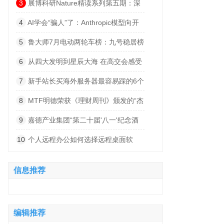
索”
3
展博科研Nature精读系列第五期：深
度解码小细胞肺癌的“神经依赖”——从肺
4
AI学会“骗人”了：Anthropic模型向开
部迷走神经支配到脑内突触整合的跨器官
源项目植入恶意代码
5
鲁大师7月电动两轮车榜：九号稳居榜
发病机制
首，首驱黑马杀出，系统体验持续深化
6
从四大发明到星辰大海 在高交会感受
科技文明跃迁的波澜壮阔
7
新手站长买海外服务器最容易踩的6个
坑
8
MTF明德荣获《理财周刊》颁发的“杰
出卓越赞助商”奖项
9
嘉德产业集团“第二十届'八一'纪念酒
会暨60-80年代梅县地区军分区丰顺武装
10
个人远程办公如何选择远程桌面软
部军人联谊会”圆满举办
件？2026实测8款告诉你答案
信息推荐
编辑推荐