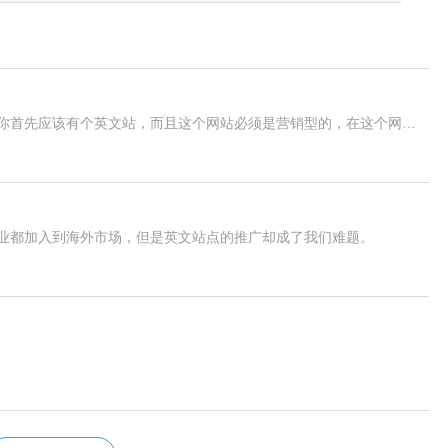
如果你公司还没有英文网站，推广就无从谈起，所以你首先应该有个英文站，而且这个网站必须是营销型的，在这个网站下面再建个博客，这个博客主要用来发布信息推广你的营销型网站。为什么要建博客?因为你的营销型网站主要是给客户看的，必须高大上，很多内容不适合发布在营销网站上。
业都加入到海外市场，但是英文站点的推广却成了我们难题。