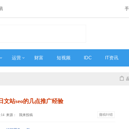
易
手
运营
财富
短视频
IDC
IT资讯
和日文站seo的几点推广经验
撤稿纠错
 16:14 来源：
我来投稿