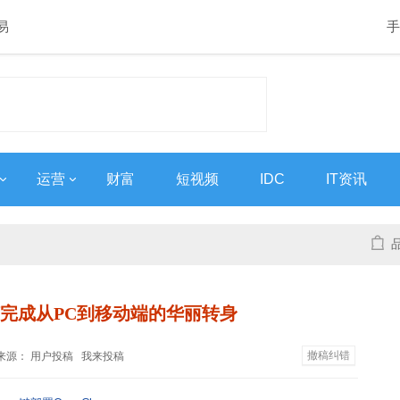
易
手
运营
财富
短视频
IDC
IT资讯
完成从PC到移动端的华丽转身
撤稿纠错
:22 来源： 用户投稿
我来投稿