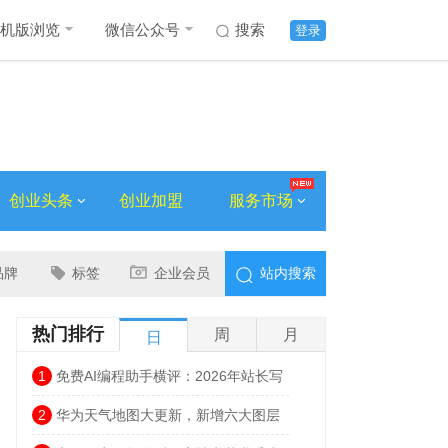
机版浏览
微信公众号
搜索
登录
创业头条
创业加盟
服务市场
品牌
标签
企业会员
站内搜索
热门排行
周
月
日
1
免费AI编程助手横评：2026年站长写
代码，不花一分钱也能很高效
2
华为天气地图大更新，新增六大图层