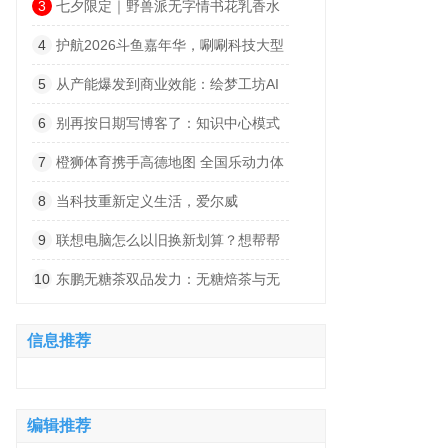
让你出行无忧
3
七夕限定｜野兽派无字情书花乳香水
及浪漫花礼
4
护航2026斗鱼嘉年华，唰唰科技大型
活动服务能力实战解析
5
从产能爆发到商业效能：绘梦工坊AI
一站式模式重构微短剧产业价值链
6
别再按日期写博客了：知识中心模式
让网站流量翻倍的思路
7
橙狮体育携手高德地图 全国乐动力体
育中心一键可达
8
当科技重新定义生活，爱尔威
Airwheel正在引领下一代智能出行风潮
9
联想电脑怎么以旧换新划算？想帮帮
AI智换助你换新回血
10
东鹏无糖茶双品发力：无糖焙茶与无
糖上茶能否动得了东方树叶的茶饮江山
信息推荐
编辑推荐