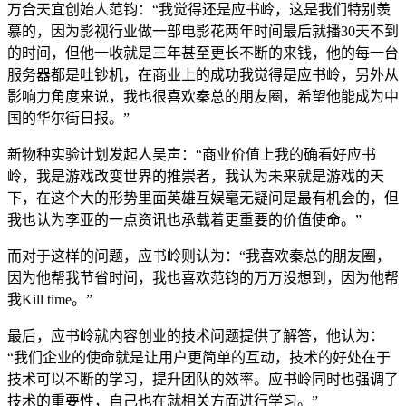
万合天宜创始人范钧：“我觉得还是应书岭，这是我们特别羡
慕的，因为影视行业做一部电影花两年时间最后就播30天不到
的时间，但他一收就是三年甚至更长不断的来钱，他的每一台
服务器都是吐钞机，在商业上的成功我觉得是应书岭，另外从
影响力角度来说，我也很喜欢秦总的朋友圈，希望他能成为中
国的华尔街日报。”
新物种实验计划发起人吴声：“商业价值上我的确看好应书
岭，我是游戏改变世界的推崇者，我认为未来就是游戏的天
下，在这个大的形势里面英雄互娱毫无疑问是最有机会的，但
我也认为李亚的一点资讯也承载着更重要的价值使命。”
而对于这样的问题，应书岭则认为：“我喜欢秦总的朋友圈，
因为他帮我节省时间，我也喜欢范钧的万万没想到，因为他帮
我Kill time。”
最后，应书岭就内容创业的技术问题提供了解答，他认为：
“我们企业的使命就是让用户更简单的互动，技术的好处在于
技术可以不断的学习，提升团队的效率。应书岭同时也强调了
技术的重要性，自己也在就相关方面进行学习。”