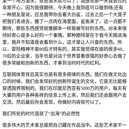
某一个地方潜水，就去潜水就可以了，我感觉那一天我会过的
非常开心，因为我很期待，今天晚上我到底可以碰到啥;还有
一种朋友是说，应总我带你去看大白鲨，过去之后一个大笼子
把我们丢进去，撒了一点肉在海里面，鲨鱼来了，这一点都不
期待，那些东西感觉就像脚本一样是被写好的东西。对未来保
持好奇心是多么好的一个事情。那种期待是在于我今天跳进海
里，我并不知道我会看到什么，这才是让人兴奋的东西。所
以，冒险精神不是80后才特有的，其实我觉得在座的很多60、
70后的企业家，当年也是对这个世界冒着很强的好奇心去做了
很多突破和创新的东西，才拿到当时时代的红利。
互联网体育背后其实也是有很多规律的东西。我们在做文化出
口的时候，我们会发现好的创新所诞生的文化，它是无比能够
穿透国界限制的。我们在印度尼西亚有5000万的用户，每天有
大量的用户各种各样的信息上传上来，然后我们还会跟用户去
交流。然后最后你会发现，你做好内容就可以了。
我们所处的时代造就了“出海”的必然性
很多伟大的艺术家总是把自己藏在作品当中。这些艺术家不一