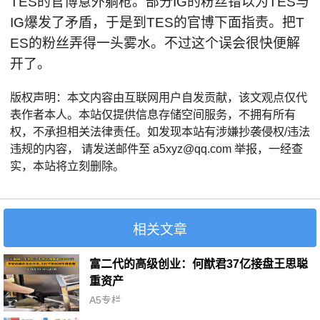
TES的官博意外躺枪。部分IG的粉丝错以为TES与
IG爆发了矛盾，于是到TES的官博下面指责。把T
ES的粉丝弄得一头雾水。不过这个误会很快便解
开了。
版权声明：本文内容由互联网用户自发贡献，该文观点仅代
表作者本人。本站仅提供信息存储空间服务，不拥有所有
权，不承担相关法律责任。如发现本站有涉嫌抄袭侵权/违法
违规的内容， 请发送邮件至 a5xyz@qq.com 举报，一经查
实，本站将立刻删除。
相关文章
富二代的高级创业：何猷君37亿接盘王思聪
重资产
A5专栏