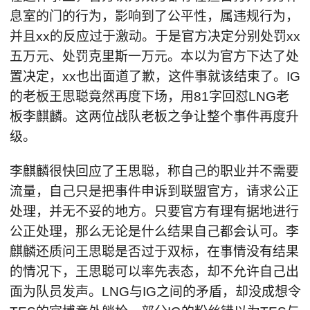
息室的门的行为，影响到了公平性，属违规行为，
并且xx的反应过于激动。于是官方决定分别处罚xx
五万元、处罚克里斯一万元。本以为官方下达了处
置决定，xx也出面道了歉，这件事就该结束了。IG
的老板王思聪竟然再度下场，用81字回怼LNG老
板李麒麟。这两位战队老板之争让整个事件再度升
级。
李麒麟很快回应了王思聪，称自己的职业并不需要
流量，自己只是把事件申诉到联盟官方，请求公正
处理，并无不妥的地方。只要官方有理有据地进行
公正处理，那么无论是什么结果自己都会认可。李
麒麟还质问王思聪是否过于双标，在事情没有结果
的情况下，王思聪可以率先表态，却不允许自己出
面为队员发声。LNG与IG之间的矛盾，却没成想令