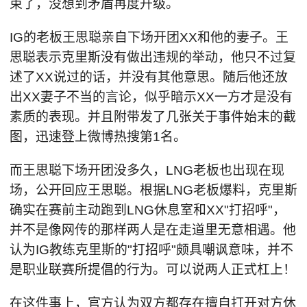
束了，没想到矛盾再度升级。
IG的老板王思聪亲自下场开团XX和他的妻子。王
思聪表示克里斯没有做出违规的举动，他只不过复
述了XX说过的话，并没有其他意思。随后他还放
出XX妻子不当的言论，似乎暗示XX一方才是没有
素质的表现。并且附带发了几张关于事件始末的截
图，迅速登上微博热搜第1名。
而王思聪下场开团没多久，LNG老板也出现在现
场，公开回应王思聪。根据LNG老板爆料，克里斯
确实在赛前主动跑到LNG休息室和XX"打招呼"，
并不是像网传的那样两人是在走道里无意相遇。他
认为IG教练克里斯的"打招呼"颇具嘲讽意味，并不
是职业联赛所提倡的行为。可以说两人正式杠上！
在这件事上，官方认为双方都存在擅自打开对方休