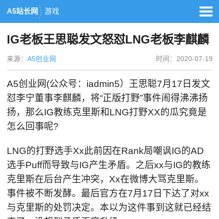
A5站长网
游戏
IG老板王思聪发文怒怼LNG老板李麒麟
来源：
A5创业网
时间：2020-07-19
A5创业网(公众号：iadmin5）王思聪7月17日发文
怼李宁董事李麒麟，将“正版打野”事件闹得沸沸扬
扬，那么IG教练克里斯和LNG打野XX的瓜究竟是
怎么回事呢?
LNG的打野选手Xx此前因在Rank局嘲讽IG的AD
选手Puff而导致与IG产生矛盾。之后xx与IG的教练
克里斯在后台产生冲突，Xx在微博大骂克里斯。
事件被不断发酵。最后官方在7月17日下达了对xx
与克里斯的处罚决定。本以为这件事到这就已经结