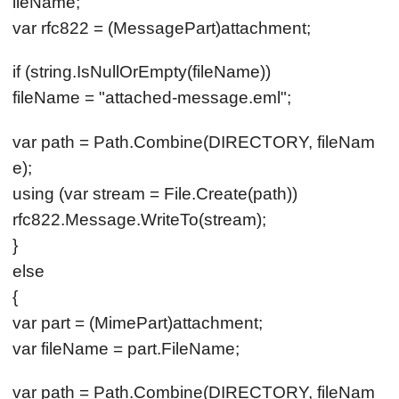
ileName;
var rfc822 = (MessagePart)attachment;
if (string.IsNullOrEmpty(fileName))
fileName = "attached-message.eml";
var path = Path.Combine(DIRECTORY, fileNam
e);
using (var stream = File.Create(path))
rfc822.Message.WriteTo(stream);
}
else
{
var part = (MimePart)attachment;
var fileName = part.FileName;
var path = Path.Combine(DIRECTORY, fileNam