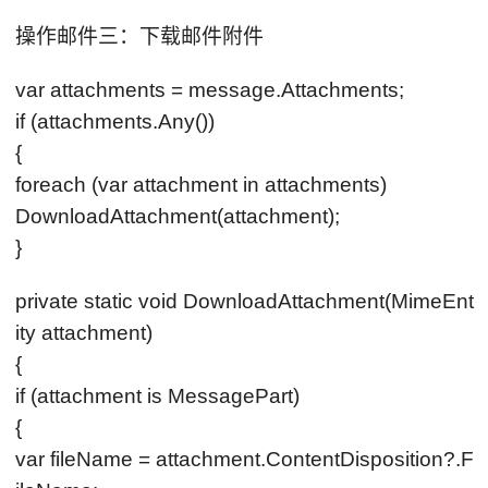
操作邮件三：下载邮件附件
var attachments = message.Attachments;
if (attachments.Any())
{
foreach (var attachment in attachments)
DownloadAttachment(attachment);
}
private static void DownloadAttachment(MimeEnt
ity attachment)
{
if (attachment is MessagePart)
{
var fileName = attachment.ContentDisposition?.F