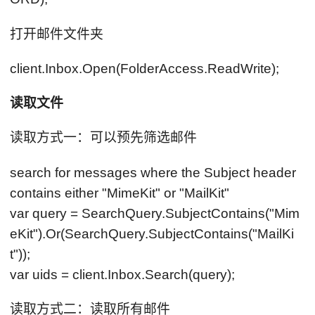
打开邮件文件夹
client.Inbox.Open(FolderAccess.ReadWrite);
读取文件
读取方式一：可以预先筛选邮件
search for messages where the Subject header
contains either "MimeKit" or "MailKit"
var query = SearchQuery.SubjectContains("Mim
eKit").Or(SearchQuery.SubjectContains("MailKi
t"));
var uids = client.Inbox.Search(query);
读取方式二：读取所有邮件