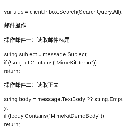
var uids = client.Inbox.Search(SearchQuery.All);
邮件操作
操作邮件一：读取邮件标题
string subject = message.Subject;
if (!subject.Contains("MimeKitDemo"))
return;
操作邮件二：读取正文
string body = message.TextBody ?? string.Empt
y;
if (!body.Contains("MimeKitDemoBody"))
return;