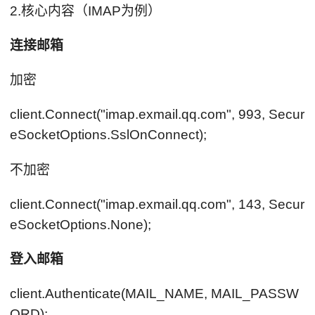
2.核心内容（IMAP为例）
连接邮箱
加密
client.Connect("imap.exmail.qq.com", 993, Secur
eSocketOptions.SslOnConnect);
不加密
client.Connect("imap.exmail.qq.com", 143, Secur
eSocketOptions.None);
登入邮箱
client.Authenticate(MAIL_NAME, MAIL_PASSW
ORD);