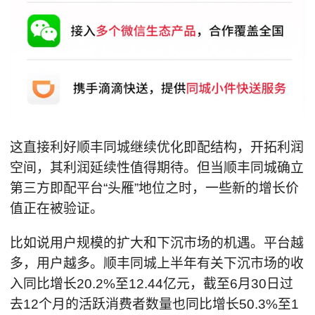
这直接利好顺丰同城继续优化即配结构，开拓利润
空间，其利润延续性值得期待。但当顺丰同城确立
第三方即配平台“头雁”地位之时，一些新的增长价
值正在被验证。
比如说用户规模的扩大和下沉市场的机遇。平台越
多，用户越多。顺丰同城上半年有关下沉市场的收
入同比增长20.2%至12.44亿元，截至6月30日过
去12个月的活跃消费者数量也同比增长50.3%至1