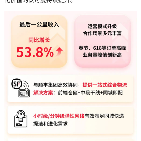
化价值的认可度持续提升。