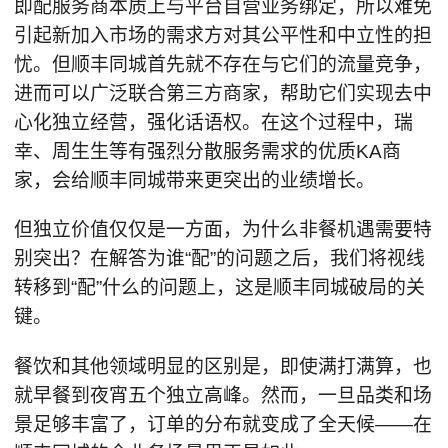
即配服务商本质上与平台自营业务绑定，所以难免
引起新加入市场的需求方对其公平性和中立性的担
忧。但顺丰同城首先就不存在与它们的流量竞争，
进而可以广泛联合第三方商家，帮助它们实现去中
心化独立经营，强化话语权。在这个过程中，瑞
幸、周生生等有强烈分散服务需求的优质KA商
家，会给顺丰同城带来更突出的业绩增长。
但独立价值仅仅是一方面，为什么非餐机遇需要特
别突出？在解答为谁“配”的问题之后，我们将视线
转移到“配”什么的问题上，这是顺丰同城破局的关
键。
餐饮和其他领域明显的区别是，即使满打满算，也
就早餐到夜宵五个独立高峰。然而，一旦品类和场
景足够丰富了，订单的分布就变成了全天候——在