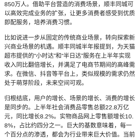
850万人。借助平台营造的消费场景，顺丰同城可
以高效完成业务的扩张，让更多消费者感受到优质
即配服务，培养消费习惯。
比如说进一步从固定的传统商业场景，转向探索新
兴商业场景的机遇。顺丰同城半年报提到，为天猫
超市提供的“小时达”和“半日达”服务在上半年实现
收入同比翻倍增长，并满足了电商节期间的高峰需
求。在微信、抖音等平台上，类似规模的需求仍然
处于萌芽阶段，未来空间可观。
归根结底，用户的增长、场景的增长、消费的增长
是同步的。上半年社会消费品零售总额22.8万亿
元，同比增长8.2%。实物商品网上零售额增长10.
8%，占比约四分之一。巨大的基数意味着，每一
个百分点的渗透，都会为行业带来巨大价值。当前