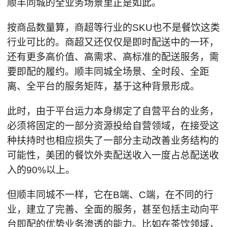
顺丰同城的全业务场景里正是如此。
按商品数量算，商超等行业的SKU也不是餐饮这类
行业可比的。商超又还仅仅是即时配送中的一环，
还有更多高价值、高需求、高标准的配送服务，需
要即配的履约。顺丰同城全场景、全时段、全距
离、全平台的服务矩阵，基于这种背景形成。
此时，由于平台运力本身绑定了自营平台的业务，
必须将固定的一部分资源投给自营领域，在接受这
种扶持时也相应损失了一部分主动改善业务结构的
可能性，美团的餐饮外卖配送收入一度占总配送收
入的90%以上。
但顺丰同城不一样，它在B端、C端，在不同的行
业，建立了完善、全面的服务，甚至包括主动向平
台即配的优势业务渗透的能力。比如在茶饮领域，