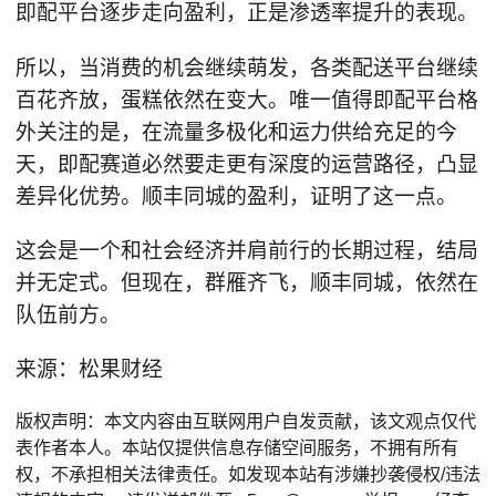
即配平台逐步走向盈利，正是渗透率提升的表现。
所以，当消费的机会继续萌发，各类配送平台继续
百花齐放，蛋糕依然在变大。唯一值得即配平台格
外关注的是，在流量多极化和运力供给充足的今
天，即配赛道必然要走更有深度的运营路径，凸显
差异化优势。顺丰同城的盈利，证明了这一点。
这会是一个和社会经济并肩前行的长期过程，结局
并无定式。但现在，群雁齐飞，顺丰同城，依然在
队伍前方。
来源：松果财经
版权声明：本文内容由互联网用户自发贡献，该文观点仅代
表作者本人。本站仅提供信息存储空间服务，不拥有所有
权，不承担相关法律责任。如发现本站有涉嫌抄袭侵权/违法