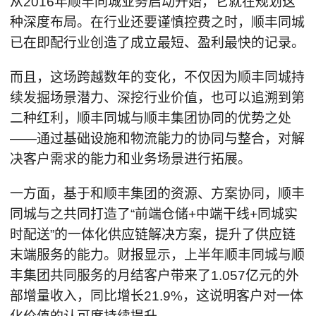
从2016年顺丰同城业务启动开始，它就在规划这
种深度布局。在行业还要谨慎控费之时，顺丰同城
已在即配行业创造了成立最短、盈利最快的记录。
而且，这场跨越数年的变化，不仅因为顺丰同城持
续发掘场景潜力、深挖行业价值，也可以追溯到第
二种红利，顺丰同城与顺丰集团协同的优势之处
——通过基础设施和物流能力的协同与整合，对解
决客户需求的能力和业务场景进行拓展。
一方面，基于和顺丰集团的资源、方案协同，顺丰
同城与之共同打造了“前端仓储+中端干线+同城实
时配送”的一体化供应链解决方案，提升了供应链
末端服务的能力。财报显示，上半年顺丰同城与顺
丰集团共同服务的月结客户带来了1.057亿元的外
部增量收入，同比增长21.9%，这说明客户对一体