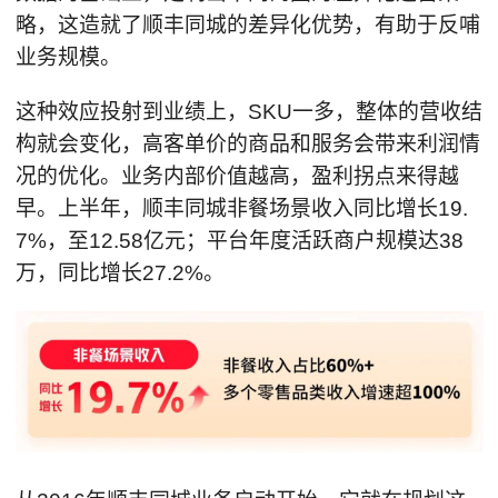
略，这造就了顺丰同城的差异化优势，有助于反哺
业务规模。
这种效应投射到业绩上，SKU一多，整体的营收结
构就会变化，高客单价的商品和服务会带来利润情
况的优化。业务内部价值越高，盈利拐点来得越
早。上半年，顺丰同城非餐场景收入同比增长19.
7%，至12.58亿元；平台年度活跃商户规模达38
万，同比增长27.2%。