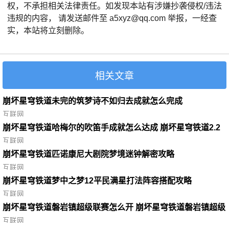
权，不承担相关法律责任。如发现本站有涉嫌抄袭侵权/违法
违规的内容， 请发送邮件至 a5xyz@qq.com 举报，一经查
实，本站将立刻删除。
相关文章
崩坏星穹铁道未完的筑梦诗不如归去成就怎么完成
互联网
崩坏星穹铁道哈梅尔的吹笛手成就怎么达成 崩坏星穹铁道2.2
哈梅尔的吹笛手成就达成攻略
互联网
崩坏星穹铁道匹诺康尼大剧院梦境迷钟解密攻略
互联网
崩坏星穹铁道梦中之梦12平民满星打法阵容搭配攻略
互联网
崩坏星穹铁道磐岩镇超级联赛怎么开 崩坏星穹铁道磐岩镇超级
联赛攻略
互联网