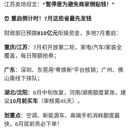
江苏卖场坦言：
“暂停是为避免商家倒贴钱！”
⏰ 重启倒计时！7月这些省最先发钱
财政部已预拨
810亿元
衔接资金，多地7月重启：
重庆/江苏
：7月初开放第二轮，家电/汽车/家装全
覆盖，每日限额抢券；
广东
：深圳、东莞用“粤焕新”平台核销；广州、佛
山需线下排队；
湖北/沈阳
：6月中旬恢复，河南/湖南额度紧张，建
议
10月前买车
（审核需45天）。
划重点
：空调、新能源车、高端手机消耗额度最
快，6月底前务必下单！