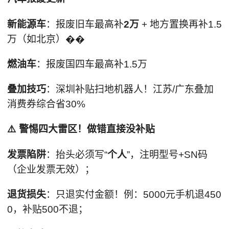
新能源车
：报废旧车最高补
2万
+ 地方置换再补1.5
万（如北京）��
燃油车
：报废国四车最高补1.5万
叠加技巧
：深圳补贴扫地机器人！江苏/广东叠加
消费券综合省30%
⚠️ 警惕四大雷区！做错直接没补贴
发票陷阱
：抬头必须写“
个人
”，注明型号+SN码
（企业发票无效）；
退货损失
：只退实付金额！例：5000元手机退450
0，补贴500不退；