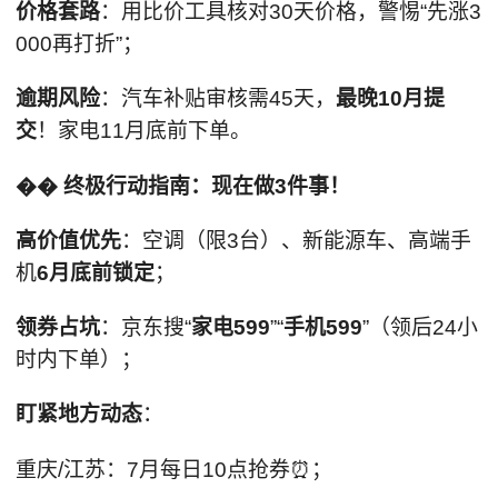
价格套路
：用比价工具核对30天价格，警惕“先涨3
000再打折”；
逾期风险
：汽车补贴审核需45天，
最晚10月提
交
！家电11月底前下单。
�� 终极行动指南：现在做3件事！
高价值优先
：空调（限3台）、新能源车、高端手
机
6月底前锁定
；
领券占坑
：京东搜“
家电599
”“
手机599
”（领后24小
时内下单）；
盯紧地方动态
：
重庆/江苏：7月每日10点抢券⏰；