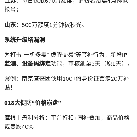
江苏
：每日仅放670万额度，消费者凌晨4点排队
抢号；
山东
：500万额度1分钟被秒光。
系统升级堵漏洞
为打击“一机多卖”“虚假交易”等套补行为，新增
IP
监测、设备码绑定
功能，审核延至3天（原1天）。
案例：南京查获团伙用100+假身份证套走20万补
贴！
618大促防“价格崩盘”
摩根士丹利分析：平台折扣+国补叠加，商品价格
或暴跌40%！