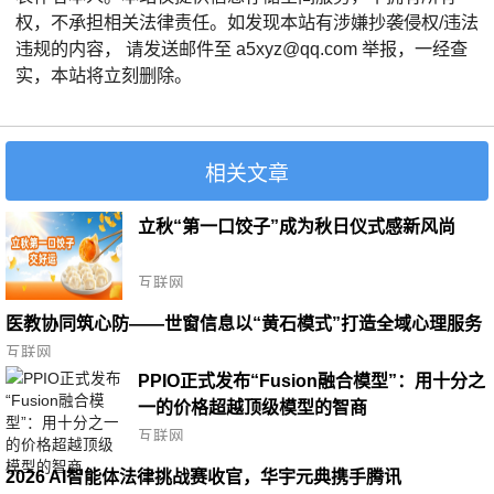
权，不承担相关法律责任。如发现本站有涉嫌抄袭侵权/违法
违规的内容， 请发送邮件至 a5xyz@qq.com 举报，一经查
实，本站将立刻删除。
相关文章
立秋“第一口饺子”成为秋日仪式感新风尚
互联网
医教协同筑心防——世窗信息以“黄石模式”打造全域心理服务
标杆
互联网
PPIO正式发布“Fusion融合模型”：用十分之
一的价格超越顶级模型的智商
互联网
2026 AI智能体法律挑战赛收官，华宇元典携手腾讯