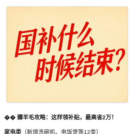
�� 薅羊毛攻略：这样领补贴，最高省2万！
家电类
（新增洗碗机、电饭煲等12类）