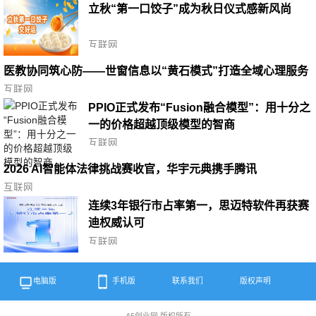
立秋“第一口饺子”成为秋日仪式感新风尚
互联网
医教协同筑心防——世窗信息以“黄石模式”打造全域心理服务
标杆
互联网
PPIO正式发布“Fusion融合模型”：用十分之
一的价格超越顶级模型的智商
互联网
2026 AI智能体法律挑战赛收官，华宇元典携手腾讯
WorkBuddy推动法律智能体走向真实应用
互联网
连续3年银行市占率第一，思迈特软件再获赛
迪权威认可
互联网
电脑版
手机版
联系我们
版权声明