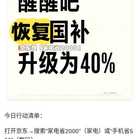
今日行动清单：
打开京东→搜索“家电省2000”（家电）或“手机省5