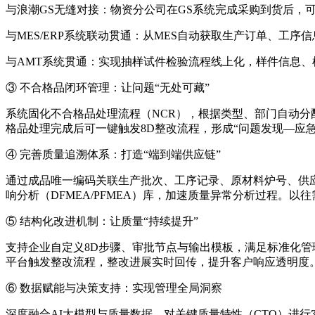
与浪潮GS无缝对接：物资分公司在GS系统完成采购到货后，可
与MES/ERP系统联动贯通：从MES自动获取生产订单、工
与AMT系统贯通：实现抽样试件检验流程线上化，样件信息、
③ 不合格品闭环管理：让问题“无处可藏”
系统固化不合格品处理流程（NCR），根据类型、部门自动
格品处理完成后可一键触发8D整改流程，形成“问题发现—应
④ 完善质量追溯体系：打造“端到端供应链”
通过成品唯一编码关联生产批次、工序记录、原材料炉号、供应
响分析（DFMEA/PFMEA）库，加速质量异常分析过程。
⑤ 结构化改进机制：让质量“持续提升”
支持企业自定义8D步骤、审批节点与输出模板，满足标准化管
平台触发整改流程，整改进展实时回传，提升客户响应透明度
⑥ 数据赋能与决策支持：实现管理全局洞察
深度融合AI大模型与质量数据，对关键质量特性（CTQ）进