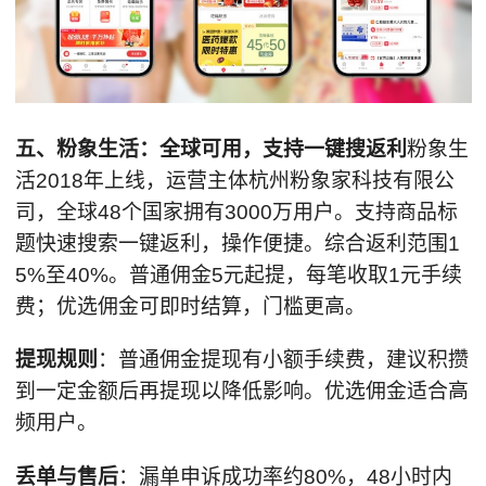
五、
粉
象
生活：全球可用，
支持
一键
搜
返利
粉象生
活2018年上线，运营主体杭州粉象家科技有限公
司，全球48个国家拥有3000万用户。支持商品标
题快速搜索一键返利，操作便捷。综合返利范围1
5%至40%。普通佣金5元起提，每笔收取1元手续
费；优选佣金可即时结算，门槛更高。
提现规则
：普通佣金提现有小额手续费，建议积攒
到一定金额后再提现以降低影响。优选佣金适合高
频用户。
丢单与
售后
：漏单申诉成功率约80%，48小时内