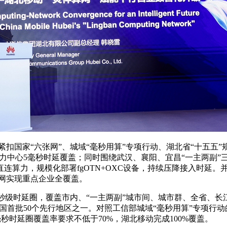
紧扣国家“六张网”、城域“毫秒用算”专项行动、湖北省“十五
力中心5毫秒时延覆盖；同时围绕武汉、襄阳、宜昌“一主两副”三大城
算力，规模化部署fgOTN+OXC设备，持续压降接入时延。
品网实现重点企业全覆盖。
10”毫秒级时延圈，覆盖市内、“一主两副”城市间、城市群、全
全国首批50个先行地区之一。对照工信部城域“毫秒用算”专项行
毫秒时延圈覆盖率要求不低于70%，湖北移动完成100%覆盖。