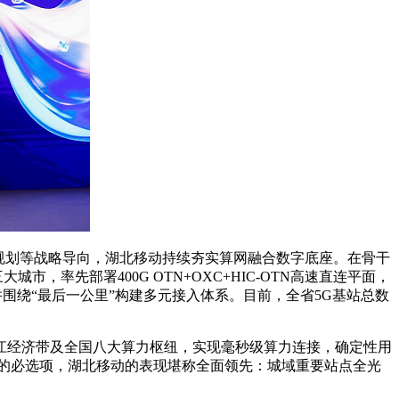
五”规划等战略导向，湖北移动持续夯实算网融合数字底座。在骨干
市，率先部署400G OTN+OXC+HIC-OTN高速直连平面，
并围绕“最后一公里”构建多元接入体系。目前，全省5G基站总数
省、长江经济带及全国八大算力枢纽，实现毫秒级算力连接，确定性用
动的必选项，湖北移动的表现堪称全面领先：城域重要站点全光