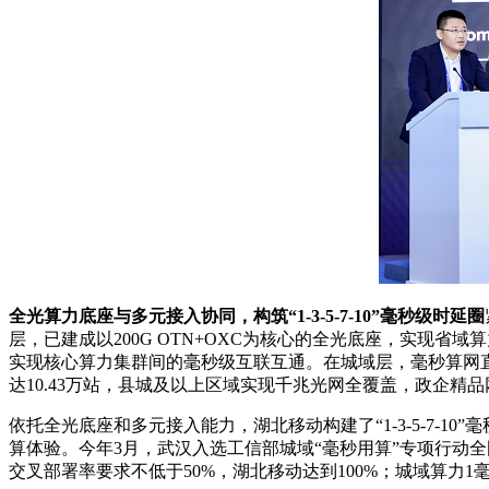
全光算力底座与多元接入协同，构筑“1-3-5-7-10”毫秒级时延圈
层，已建成以200G OTN+OXC为核心的全光底座，实现省域算
实现核心算力集群间的毫秒级互联互通。在城域层，毫秒算网直连
达10.43万站，县城及以上区域实现千兆光网全覆盖，政企精
依托全光底座和多元接入能力，湖北移动构建了“1-3-5-7-
算体验。今年3月，武汉入选工信部城域“毫秒用算”专项行动
交叉部署率要求不低于50%，湖北移动达到100%；城域算力1