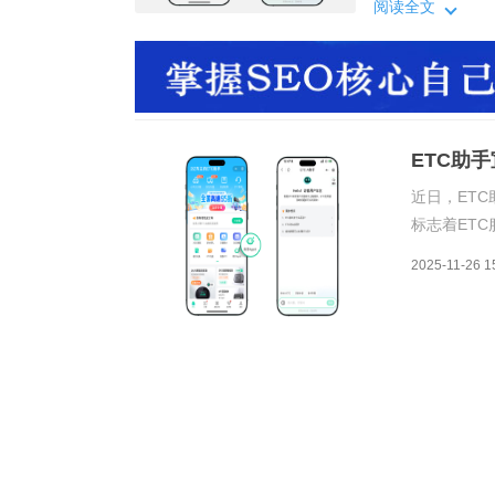
中“搜索查询、
阅读全文
从“人找服务”到
用户的实践经验
ETC助
近日，ETC
标志着ET
代。自今年
2025-11-26 1
中“搜索查
从