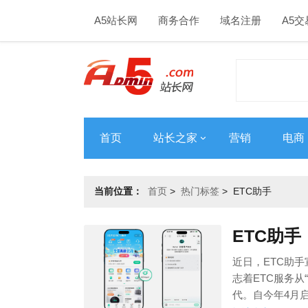
A5站长网
商务合作
域名注册
A5交
首页
站长之家
营销
电商
当前位置：
首页
>
热门标签
>
ETC助手
ETC助手
近日，ETC助手
志着ETC服务从
代。自今年4月