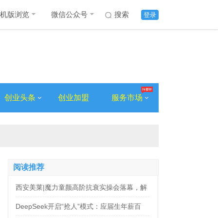
机版浏览
微信公众号
搜索
登录
创业头条
创业加盟
服务市场
阅读推荐
西安美莱|魔力童颜高阶抗衰实操会落幕，解
锁自然年轻新姿态
DeepSeek开启“抢人”模式：应届生年薪百