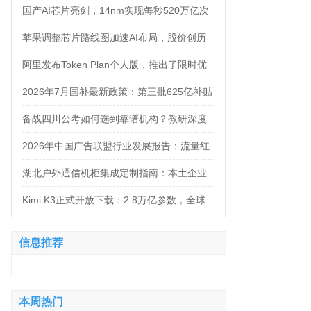
万，法务岗高达160万！
国产AI芯片亮剑，14nm实现每秒520万亿次
运算
苹果调整芯片路线图加速AI布局，股价创历
史新高
阿里发布Token Plan个人版，推出了限时优
惠，Qwen3.8-Max-Preview同步上线
2026年7月国补最新政策：第三批625亿补贴
正式落地！京东手机家电空调电脑各品类国
备战四川公考如何选到靠谱机构？教研深度
补怎么领？学生专属优惠补贴领取攻略来
与落地服务，四家主流品牌全对照
2026年中国广告联盟行业发展报告：流量红
了！
利退潮后站长还剩什么
湖北户外通信机柜集成定制指南：本土企业
产能配置与售后保障概览
Kimi K3正式开放下载：2.8万亿参数，全球
最大开源模型来了
信息推荐
本周热门