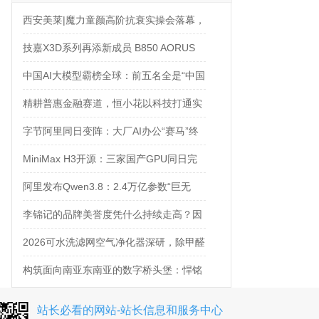
西安美莱|魔力童颜高阶抗衰实操会落幕，
解锁自然年轻新姿态
技嘉X3D系列再添新成员 B850 AORUS
ELITE X3D主板强化性能体验
中国AI大模型霸榜全球：前五名全是“中国
造”
精耕普惠金融赛道，恒小花以科技打通实
体融资梗阻
字节阿里同日变阵：大厂AI办公“赛马”终
结，入口大战全面打响
MiniMax H3开源：三家国产GPU同日完
成适配，国产算力生态加速闭合
阿里发布Qwen3.8：2.4万亿参数“巨无
霸”来了，下周开源
李锦记的品牌美誉度凭什么持续走高？因
为可持续“李”想计划让它和消费者“玩”在
2026可水洗滤网空气净化器深研，除甲醛
了一起
日常净化实力实测对比
构筑面向南亚东南亚的数字桥头堡：悍铭
万卡GPU集群的战略纵深
站长必看的网站-站长信息和服务中心