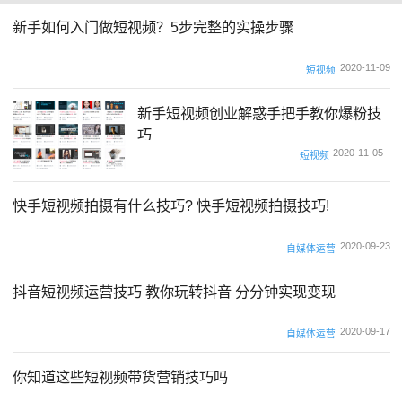
新手如何入门做短视频？5步完整的实操步骤
2020-11-09
短视频
新手短视频创业解惑手把手教你爆粉技
巧
2020-11-05
短视频
快手短视频拍摄有什么技巧? 快手短视频拍摄技巧!
2020-09-23
自媒体运营
抖音短视频运营技巧 教你玩转抖音 分分钟实现变现
2020-09-17
自媒体运营
你知道这些短视频带货营销技巧吗