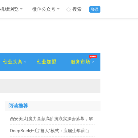
机版浏览
微信公众号
搜索
登录
创业头条
创业加盟
服务市场
阅读推荐
西安美莱|魔力童颜高阶抗衰实操会落幕，解
锁自然年轻新姿态
DeepSeek开启“抢人”模式：应届生年薪百