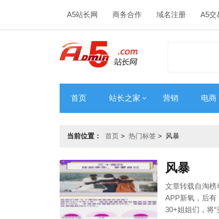
A5站长网
商务合作
域名注册
A5交
首页
站长之家
营销
电商
当前位置：
首页
>
热门标签
>
风暴
风暴
文章转载自淘榜单
APP新氧，后有
30+姐姐们，