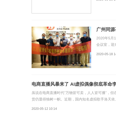
完成首次5
X10将掀起
广州同源
2020年
会议室，迎
贸商城总经
2020-05-18 1
宾们介绍了企
多人
电商直播风暴来了 AI虚拟偶像彻底革命
虽说在电商直播时代“万物皆可卖，人人皆可播”，但
货仍显得独树一帜。近期，国内知名虚拟歌手洛天依
注。在直播当天，短短1小时内，在线观看人数上升至2
2020-05-12 10:14