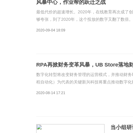
风暴中心，作业帮的跃迁之战
最低代价的超速增长。2020年，在线教育再次成了
够夸张，到了2020年，这个投放的数字又翻了数倍
到一天7000—8000万的投放额，甚至超过了电商
2020-09-04 18:09
RPA再掀财务变革风暴，UB Store落
数字化转型将改变财务管理的运营模式，并推动财务
程自动化）为代表的关键新兴科技将重点推动数字化
署，特别是在财务领域将持续高速增长。RPA变革
2020-08-14 17:21
当小组研