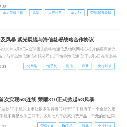
，荣耀30青春版将以旗舰级的综合实力和精准的市场定位，助力荣
6:38
及的风暴进行到底。5G青春，美好如你!加速5G手机普及尽管距离正
华为荣耀手机
风暴
央行封杀
华为3x
荣耀30青春版
G普及风暴 紫光展锐与海信签署战略合作协议
–2020年6月8日–全球领先的移动通信及物联网核心芯片供应商紫光
布，与青岛海信通信有限公司(以下简称海信通信)于6月5日在青岛签
作协议。双方将发挥各自领域的专长和优势，深化5G业务合作，携
5g网络
5g手机
海信
风暴
央行封杀
9:23
平板、家电、模组、CPE、智能硬件等各类产品领域展开全方位合
首次实现5G连线 荣耀X10正式掀起5G风暴
10这款5G手机的上市让很多消费者们对于5G手机有了一个全新的定
G手机不再是少则三四千、多则七八千的高消费产品，千元的价位同
旗舰级的5G体验。昨日，荣耀X10助中国登山队员成功在珠峰峰顶
荣耀x10
5g手机
风暴
央行封杀
6:33