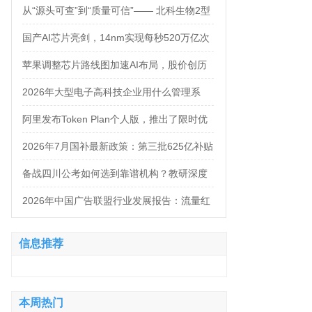
万，法务岗高达160万！
从“源头可查”到“质量可信”—— 北科生物2型
糖尿病项目如何实现“药品级质控”
国产AI芯片亮剑，14nm实现每秒520万亿次
运算
苹果调整芯片路线图加速AI布局，股价创历
史新高
2026年大型电子高科技企业用什么管理系
统？四大服务商对比推荐
阿里发布Token Plan个人版，推出了限时优
惠，Qwen3.8-Max-Preview同步上线
2026年7月国补最新政策：第三批625亿补贴
正式落地！京东手机家电空调电脑各品类国
备战四川公考如何选到靠谱机构？教研深度
补怎么领？学生专属优惠补贴领取攻略来
与落地服务，四家主流品牌全对照
2026年中国广告联盟行业发展报告：流量红
了！
利退潮后站长还剩什么
信息推荐
本周热门