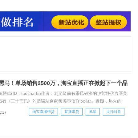
品，也成为了两匹增速飞快的黑马。据淘榜单发布的《淘宝直播
》显示，同比2019年7月，2020年7月淘宝直播美容仪器类目
黑马！单场销售2500万，淘宝直播正在掀起下一个品
榜单(ID：taocharts)作者：刘奕琦前有乘风破浪的伊能静代言医美
后有《三十而已》的童谣站台射频美容仪Tripollar。近期，热火的
们，将“美容抗衰”的话题也推向了热度的高潮。淘宝直播里，医美和美
淘宝直播带货
直播带货
风暴
央行封杀
1:17
个产品，也成为了两匹增速飞快的黑马。据淘榜单发布的《