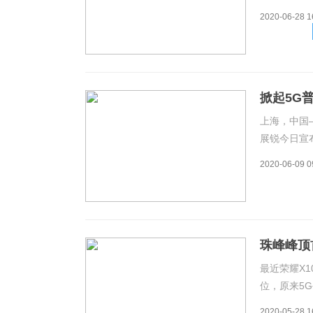
的全新力作
2020-06-28 1
耀将5G普
式亮相
​掀起5
上海，中国
展锐今日宣
署了战略合
2020-06-09 0
手在手机、
作，积极探
珠峰峰顶
最近荣耀X
位，原来5
样可以获得
2020-05-28 1