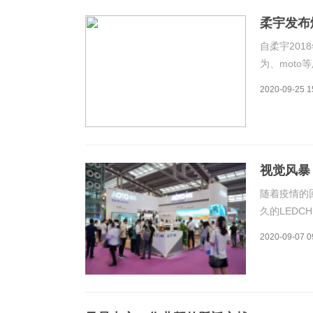
柔宇发布
风暴
自柔宇201
为、mot
折叠屏手机
2020-09-25 1
易出现的质
视觉风暴，
随着疫情的
久的LED
了各路行业
2020-09-07 0
完美地上演
室解决方