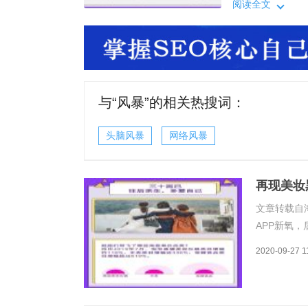
容仪器这两个产
阅读全文
女性用户数据报告
增幅超过110
与“
风暴
”的相关热搜词：
头脑风暴
网络风暴
再现美妆
类风暴
文章转载自淘
APP新氧，
30+姐姐
2020-09-27 1
容仪器这两