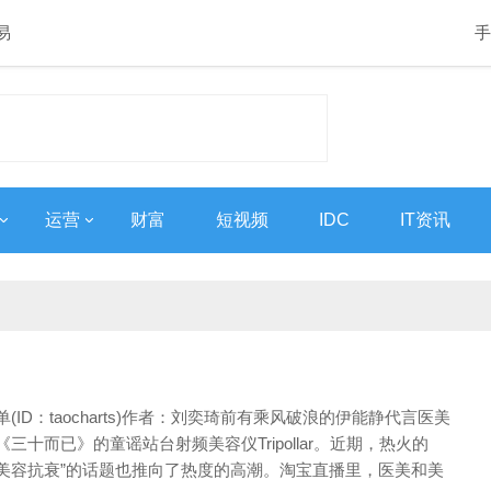
易
手
运营
财富
短视频
IDC
IT资讯
(ID：taocharts)作者：刘奕琦前有乘风破浪的伊能静代言医美
《三十而已》的童谣站台射频美容仪Tripollar。近期，热火的
将“美容抗衰”的话题也推向了热度的高潮。淘宝直播里，医美和美