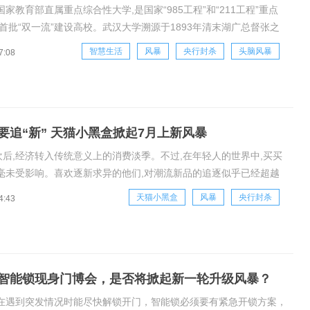
家教育部直属重点综合性大学,是国家“985工程”和“211工程”重点
首批“双一流”建设高校。武汉大学溯源于1893年清末湖广总督张之
创办的自强学堂,历经传承演变,1928年定名为国立武汉大学,是近
智慧生活
风暴
央行封杀
头脑风暴
7:08
批国立大学。为了进一步推动教育信息化建设进程、主推课堂教学
要追“新” 天猫小黑盒掀起7月上新风暴
狂欢后,经济转入传统意义上的消费淡季。不过,在年轻人的世界中,买买
毫未受影响。喜欢逐新求异的他们,对潮流新品的追逐似乎已经超越
素,完全一副“你若及时上新,我必倾囊追随”的姿态。专注新品发售的
天猫小黑盒
风暴
央行封杀
4:43
,因此成为年轻人最大的潮流集散地。背靠天猫平台大数据能力及对
智能锁现身门博会，是否将掀起新一轮升级风暴？
在遇到突发情况时能尽快解锁开门，智能锁必须要有紧急开锁方案，