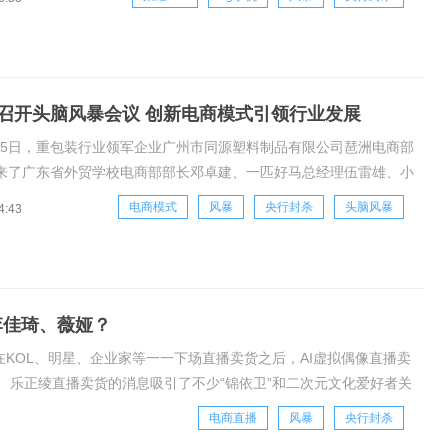
G连线，备受业内好评，就像此前荣耀总裁赵明表示的那样，荣耀
一场
召开头脑风暴会议 创新电商模式引领行业发展
5月15日，重包装行业领军企业广州市同源塑料制品有限公司琶洲电商部
来了广东省外贸学校电商部部长邓卓建、一匹好马总经理伍雷雄、小
理李湛辉等电商大咖。广州同源公司销售部总经理詹学森在会上向来
电商模式
风暴
央行封杀
头脑风暴
4:43
业发展情况。同源公司成立于2006年，注册资金1.03亿，员工200
李佳琦、薇娅？
在KOL、明星、企业家等一一下场直播卖货之后，AI虚拟偶像直播卖
、乐正绫直播卖货的消息吸引了不少“锦依卫”和二次元文化爱好者关
70万，近200万人打赏互动，
电商直播
风暴
央行封杀