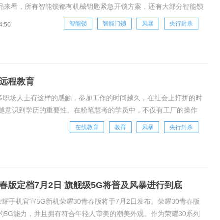
品来看，所有智能锁都有机械钥匙紧急开锁方案，还有大部分智能锁
动电源开锁方案。智能锁应急开锁方案但是，有意料之外的情况总会
智能锁
智能门锁
风暴
央行封杀
4:50
回家发现智能锁没电，但是身边没有移动电源，也没有机械钥匙，这
紧急方案完
动远程教育
很多职场人士有这样的感触，参加工作的时间越久，在社会上打拼的时
越意识到学历的重要性。在粉笔慧考的学员中，不仅有工厂的操作
拓更好的工作机会，还是为了更好的管理企业，
在线教育
教育
风暴
央行封杀
青春版定档7月2日 旗舰级5G将普及风暴进行到底
荣耀手机官宣5G新机荣耀30青春版将于7月2日发布。荣耀30青春版
的5G能力，并且拥有符合年轻人审美的潮美外观。作为荣耀30系列