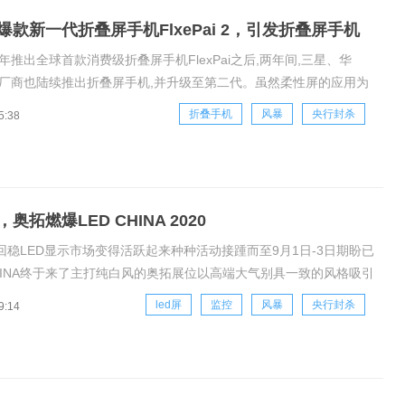
爆款新一代折叠屏手机FlxePai 2，引发折叠屏手机
8年推出全球首款消费级折叠屏手机FlexPai之后,两年间,三星、华
o等厂商也陆续推出折叠屏手机,并升级至第二代。虽然柔性屏的应用为
带来令人兴奋的改变,但无论普遍12000元以上的超高价格和屏幕极
折叠手机
风暴
央行封杀
5:38
量问题,却成横在折叠屏手机与消费者之间不可逾越的鸿沟。最近,柔
奥拓燃爆LED CHINA 2020
回稳LED显示市场变得活跃起来种种活动接踵而至9月1日-3日期盼已
CHINA终于来了主打纯白风的奥拓展位以高端大气别具一致的风格吸引
精英前来参观一时间展位前人头攒动、热闹非凡为期3天的展会奥拓
led屏
监控
风暴
央行封杀
9:14
了一出视觉风暴这次展会奥拓最受关注的展品都是哪些呢?智慧监控