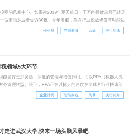
创投圈的风暴中心。如果说2019年夏天单日一千万的投放总额已经足
。一位市场从业者告诉36氪，今年暑假，教育行业投放峰值有时能达
和游戏。与之相应的，公交、地
作业帮
在线教育
风暴
央行封杀
地财税领域5大环节
职能发挥更加灵活、深度的管理与增值作用。而以RPA（机器人流
财务管理转型。眼下，RPA正在以惊人的速度在全球各行业快速部
企业财务管理对于一些企业而言，部分财务业务
企业财税
智能财税
风暴
央行封杀
讨走进武汉大学,快来一场头脑风暴吧