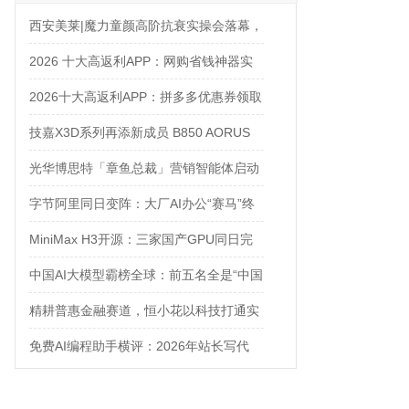
西安美莱|魔力童颜高阶抗衰实操会落幕，
解锁自然年轻新姿态
2026 十大高返利APP：网购省钱神器实
测对比
2026十大高返利APP：拼多多优惠券领取
攻略
技嘉X3D系列再添新成员 B850 AORUS
ELITE X3D主板强化性能体验
光华博思特「章鱼总裁」营销智能体启动
内测，引领咨询行业模式革命
字节阿里同日变阵：大厂AI办公“赛马”终
结，入口大战全面打响
MiniMax H3开源：三家国产GPU同日完
成适配，国产算力生态加速闭合
中国AI大模型霸榜全球：前五名全是“中国
造”
精耕普惠金融赛道，恒小花以科技打通实
体融资梗阻
免费AI编程助手横评：2026年站长写代
码，不花一分钱也能很高效