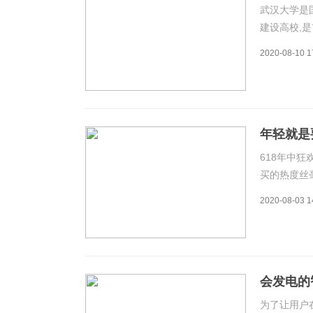
武汉大学是国
建设高校,是
洞奏请清政府
2020-08-10 1
代中国第一
年轻就是
618年中
买的热度丝
所有季节因
2020-08-03 1
天猫小黑盒
新消费人群
会发电的
为了让用户