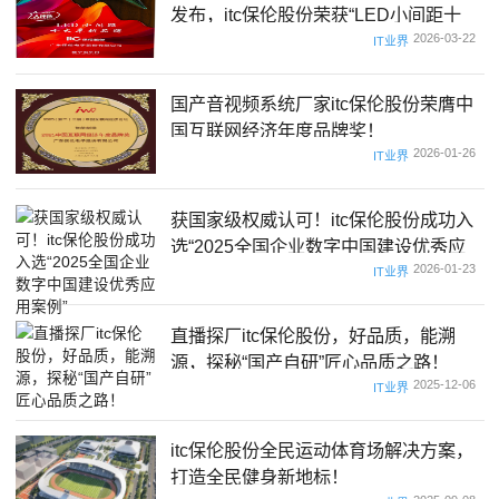
发布，itc保伦股份荣获“LED小间距十
2026-03-22
大卓越品牌”
IT业界
国产音视频系统厂家itc保伦股份荣膺中
国互联网经济年度品牌奖！
2026-01-26
IT业界
获国家级权威认可！itc保伦股份成功入
选“2025全国企业数字中国建设优秀应
2026-01-23
用案例”
IT业界
直播探厂itc保伦股份，好品质，能溯
源，探秘“国产自研”匠心品质之路！
2025-12-06
IT业界
itc保伦股份全民运动体育场解决方案，
打造全民健身新地标！