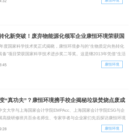
康恒环境
4:32
、可复制、可推广的可持续发展案例，旨在集中展现中亚地区在环境
责任、
转化新突破！废弃物能源化领军企业康恒环境荣获国
步奖二等奖
25年度国家科学技术奖正式揭晓，康恒环境参与的“生物质定向热转化
装备”项目荣获国家科学技术进步奖二等奖。这是继2013年凭借“生活
与资源化关键技术及应用”项目后，康恒环境再次荣膺此项我国科技
康恒环境
8:45
荣誉，彰显了公司在固废处置与能源化利用领域的深厚积淀与领跑地
何变“真功夫”？康恒环境携手校企揭秘垃圾焚烧点废成
出海密码
中文大学与上海国家会计学院EMPAcc、上海国家会计学院ESG与企
展高级研修班共百余名师生、专家学者与企业家们先后探访康恒环境
深入了解康恒环境ESG管理与绿色金融实践经验，探索中国企业走
康恒环境
9:28
持续发展新范式。展厅参观环节，来自各行各业的嘉宾们沉浸式体验