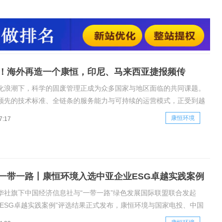
aya）与泗水（SurabayaRaya）垃圾焚烧发电项目有条件授标函，
美兰II期项目EPC合同，以硬核实力再谱国际化新篇章。2026
主权财富基金Dan
！海外再造一个康恒，印尼、马来西亚捷报频传
化浪潮下，科学的固废管理正成为众多国家与地区面临的共同课题。
领先的技术标准、全链条的服务能力与可持续的运营模式，正受到越
城市的认可。近日，康恒环境成功获得印度尼西亚楠榜
康恒环境
7:17
ngRaya）与泗水（SurabayaRaya）垃圾焚烧发电项目有条件授标
马来西
一带一路丨康恒环境入选中亚企业ESG卓越实践案例
华社旗下中国经济信息社与“一带一路”绿色发展国际联盟联合发起
业ESG卓越实践案例”评选结果正式发布，康恒环境与国家电投、中国
油等知名企业共同入选。本次案例集从众多申报项目中遴选了13个