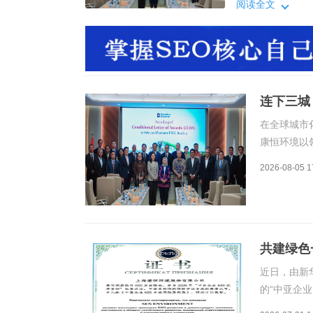
（LampungR
阅读全文
并签约马来西亚森
年7月，印尼国家
连下三城
在全球城市
康恒环境以
来越多国际
2026-08-05 1
（Lampu
函，并签约
共建绿色
近日，由新
的“中亚企
电建、中石