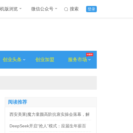
机版浏览
微信公众号
搜索
登录
创业头条
创业加盟
服务市场
阅读推荐
西安美莱|魔力童颜高阶抗衰实操会落幕，解
锁自然年轻新姿态
DeepSeek开启“抢人”模式：应届生年薪百