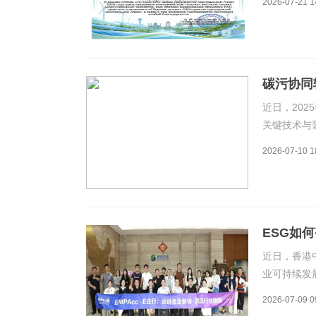
2026-07-21 1
具有代表性
保护、社会
碳污协同
家科技进
近日，20
关键技术与
垃圾能源化
2026-07-10 1
领域的最高
位。国家科
ESG如
金与绿色
近日，香港
业可持续发
上海总部，
2026-07-09 0
向全球的可