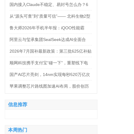
万，法务岗高达160万！
国内接入Claude不稳定、易封号怎么办？6
大AI中转服务API接入对比
从“源头可查”到“质量可信”—— 北科生物2型
糖尿病项目如何实现“药品级质控”
鲁大师2026年手机半年报：iQOO性能霸
榜，天玑9500统治延续，OPPO蝉联流畅双
阿里云与玺承集团SealSeek达成AI全面合
榜冠军
作，共建电商AI新生态
2026年7月国补最新政策：第三批625亿补贴
正式落地！京东手机家电空调电脑各品类国
顺网科技携手支付宝“碰一下”，重塑线下电
补怎么领？学生专属优惠补贴领取攻略来
竞新体验
国产AI芯片亮剑，14nm实现每秒520万亿次
了！
运算
苹果调整芯片路线图加速AI布局，股价创历
史新高
信息推荐
本周热门