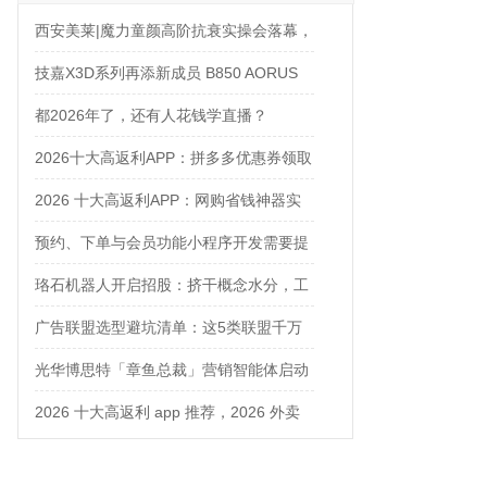
西安美莱|魔力童颜高阶抗衰实操会落幕，
解锁自然年轻新姿态
技嘉X3D系列再添新成员 B850 AORUS
ELITE X3D主板强化性能体验
都2026年了，还有人花钱学直播？
2026十大高返利APP：拼多多优惠券领取
攻略
2026 十大高返利APP：网购省钱神器实
测对比
预约、下单与会员功能小程序开发需要提
前确认什么
珞石机器人开启招股：挤干概念水分，工
业、协作、具身三箭齐发
广告联盟选型避坑清单：这5类联盟千万
别碰
光华博思特「章鱼总裁」营销智能体启动
内测，引领咨询行业模式革命
2026 十大高返利 app 推荐，2026 外卖
优惠券在哪领？网购平价神器测评