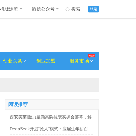
机版浏览
微信公众号
搜索
登录
创业头条
创业加盟
服务市场
阅读推荐
西安美莱|魔力童颜高阶抗衰实操会落幕，解
锁自然年轻新姿态
DeepSeek开启“抢人”模式：应届生年薪百