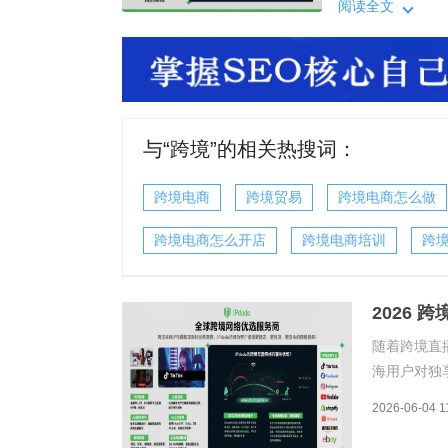
顿、售后无保障
阅读全文
力、业务场景适
务商测评榜单，
与“
跨境
”的相关热搜词：
跨境电商
跨境贸易
跨境电商怎么做
跨境电商怎么开店
跨境电商培训
跨
2026 
随着跨境直
海用户对独
质正规性、
2026-06-04 1
顿、售后无
力、业务场