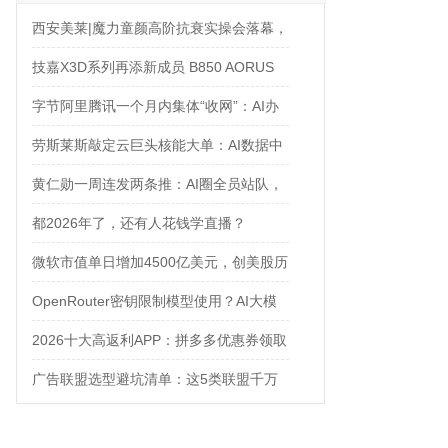
西安美莱|魔力童颜高阶抗衰实操会落幕，
解锁自然年轻新姿态
技嘉X3D系列再添新成员 B850 AORUS
ELITE X3D主板强化性能体验
字节阿里腾讯一个月内集体“收网”：AI办
公入口争夺战正式打响
劳斯莱斯敲定云巨头核能大单：AI数据中
心太耗电，核电站都来救场了
黄仁勋一周连发两条推：AI圈全员站队，
只有Anthropic在当“孤勇者”
都2026年了，还有人花钱学直播？
微软市值单日增加4500亿美元，创美股历
史之最
OpenRouter密钥限制模型使用？AI大模
型API中转站推荐：非线智能API让
2026十大高返利APP：拼多多优惠券领取
Gemini/DeepSeek调用更安全
攻略
广告联盟选型避坑清单：这5类联盟千万
别碰