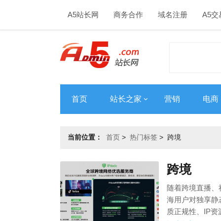
A5站长网
商务合作
域名注册
A5交
首页
站长之家
营销
电商
当前位置：
首页
>
热门标签
>
跨境
跨境
随着跨境直播、
海用户对独享静
质正规性、IP