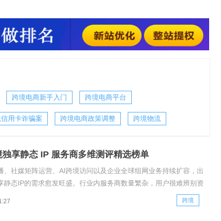
等问题。本次测评依托合规资质、全球IP资源布局、线路运维能
配、售后服务体系五大维度，整理出四家优质跨境独享静态IP服
为各类出海用户提供客观选型
跨境电商新手入门
跨境电商平台
境信用卡诈骗案
跨境电商政策调整
跨境物流
跨境独享静态 IP 服务商多维测评精选榜单
播、社媒矩阵运营、AI跨境访问以及企业全球组网业务持续扩容，出
享静态IP的需求愈发旺盛。行业内服务商数量繁杂，用户很难辨别资
IP资源质量、线路稳定性和场景适配度，容易出现账号异常、网络卡
跨境
1:27
保障等问题。本次测评依托合规资质、全球IP资源布局、线路运维能
景