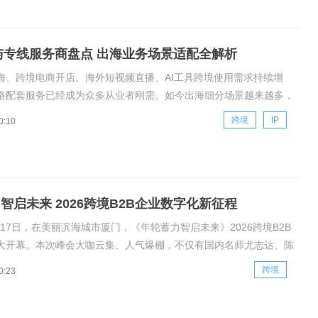
P 与专线服务商盘点 出海业务场景适配全解析
海、跨境电商开店、海外短视频直播、AI工具跨境使用需求持续增
络配套服务已经成为众多从业者刚需。如今出海细分场景越来越多，
营、跨境店铺打理、企业异地办公、海外数据采集等，都对网络线
跨境
IP
0:10
净度、合规资质以及运行延迟有着实打实的要求。市面上跨境网络相关
不少，涵盖
智启未来 2026跨境B2B企业数字化新征程
3月17日，在美丽滨海城市厦门，《年轮蓄力智启未来》2026跨境B2B
大开幕。本次峰会大咖云集、人气爆棚，不仅有国内名师尤志达、陈
享，还同期见证香港国际数字商业研究院《跨境商业与企业管理》
跨境
0:23
期开学典礼及HIQUICK企业经营管理SAAS系统全新上线的精彩瞬间