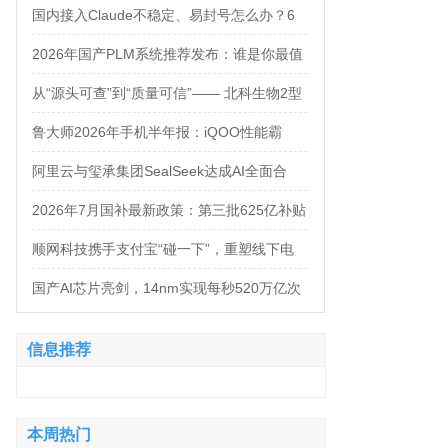
万，法务岗高达160万！
国内接入Claude不稳定、易封号怎么办？6
大AI中转服务API接入对比
2026年国产PLM系统推荐发布：谁是你最值
得信赖的合作伙伴？
从“源头可查”到“质量可信”—— 北科生物2型
糖尿病项目如何实现“药品级质控”
鲁大师2026年手机半年报：iQOO性能霸
榜，天玑9500统治延续，OPPO蝉联流畅双
阿里云与玺承集团SealSeek达成AI全面合
榜冠军
作，共建电商AI新生态
2026年7月国补最新政策：第三批625亿补贴
正式落地！京东手机家电空调电脑各品类国
顺网科技携手支付宝“碰一下”，重塑线下电
补怎么领？学生专属优惠补贴领取攻略来
竞新体验
国产AI芯片亮剑，14nm实现每秒520万亿次
了！
运算
信息推荐
本周热门