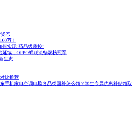
新姿态
160万！
如何实现“药品级质控”
统治延续，OPPO蝉联流畅双榜冠军
I新生态
商对比推荐
地！京东手机家电空调电脑各品类国补怎么领？学生专属优惠补贴领