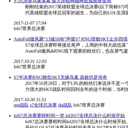
S7总决赛鸟巢落幕 最大连锁网咖网鱼成观赛圣地
刚刚结束的2017英雄联盟全球总决赛(以下简称
代英雄联盟全球总冠军的诞生，为自己的LOL生涯圆
2017-11-07 17:04
lols7世界总决赛
AutoFull傲风聚“13城16地”声援S7 RNG惜败SKT止步四强
S7全球总决赛即将接近尾声，上周的中韩大战也落下
AutoFull傲风&RNG线下观赛的粉丝们，也在
2017-10-31 12:03
lols7世界总决赛
S7半决赛RNG憾负SKT无缘鸟巢 虽败仍是传奇
2017年10月28日，对于LPL的粉丝们来说并不
力强大的SKT战队时间回到去年的这个时候，当时
2017-10-30 11:51
rng战队
s7全球总决赛
skt战队
lols7世界总决赛
lolS7总决赛赛程时间一览 lol2017全球总决什么时候开始
lolS7总决赛赛程时间lol2017全球总决什么时候
开始?LOLS7总决赛开始时间表是从2017年9月23