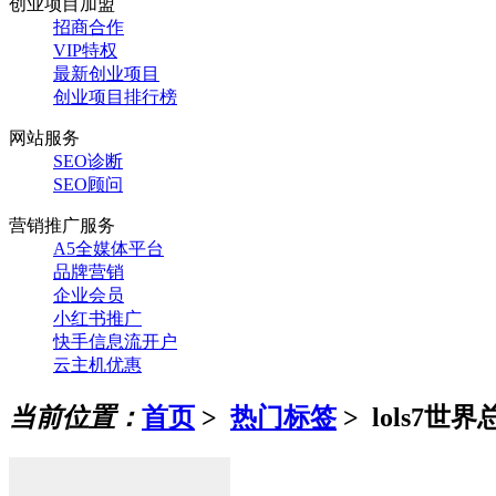
创业项目加盟
招商合作
VIP特权
最新创业项目
创业项目排行榜
网站服务
SEO诊断
SEO顾问
营销推广服务
A5全媒体平台
品牌营销
企业会员
小红书推广
快手信息流开户
云主机优惠
当前位置：
首页
>
热门标签
>
lols7世