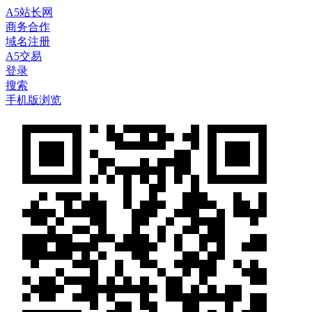
A5站长网
商务合作
域名注册
A5交易
登录
搜索
手机版浏览