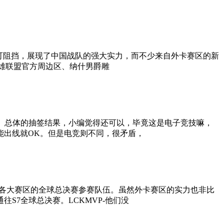
头不可阻挡，展现了中国战队的强大实力，而不少来自外卡赛区的新
英雄联盟官方周边区、纳什男爵雕
了。总体的抽签结果，小编觉得还可以，毕竟这是电子竞技嘛，
能出线就OK。但是电竞则不同，很矛盾，
出各大赛区的全球总决赛参赛队伍。虽然外卡赛区的实力也非比
7全球总决赛。LCKMVP-他们没