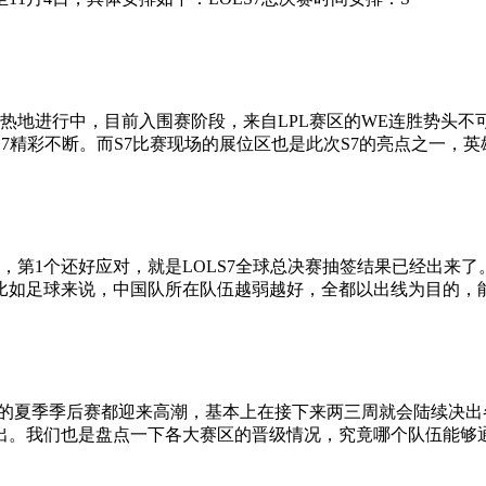
武汉火热地进行中，目前入围赛阶段，来自LPL赛区的WE连胜势
7精彩不断。而S7比赛现场的展位区也是此次S7的亮点之一，
闻，第1个还好应对，就是LOLS7全球总决赛抽签结果已经出来
比如足球来说，中国队所在队伍越弱越好，全都以出线为目的，
赛区的夏季季后赛都迎来高潮，基本上在接下来两三周就会陆续决
。我们也是盘点一下各大赛区的晋级情况，究竟哪个队伍能够通往S