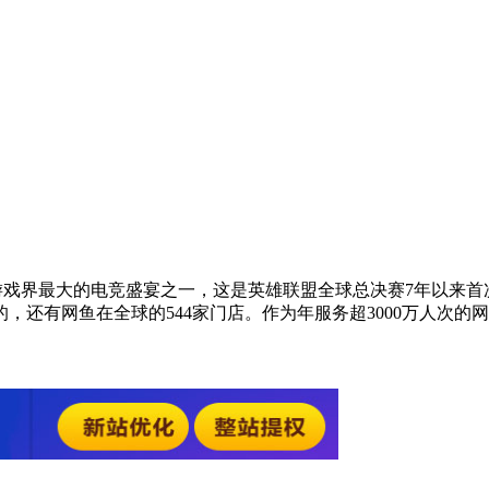
今年游戏界最大的电竞盛宴之一，这是英雄联盟全球总决赛7年以
，还有网鱼在全球的544家门店。作为年服务超3000万人次