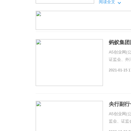
发展。1月15
阅读全文
部门指导下，蚂
持业务的连续性
蚂蚁集团
表
A5创业网(
证监会、外
管理部门的
2021-01-15 1
和发展。1
理
央行副行
A5创业网(公
监会、证监
长潘功胜代