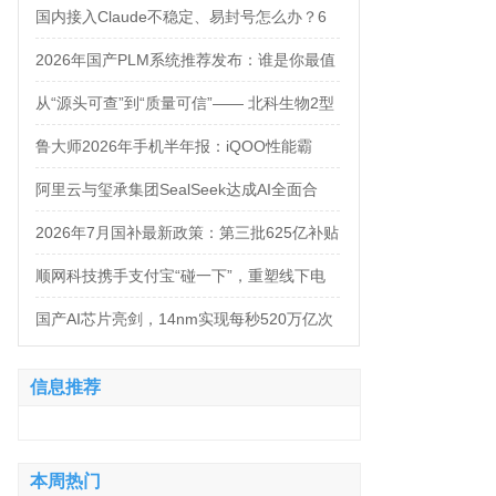
万，法务岗高达160万！
国内接入Claude不稳定、易封号怎么办？6
大AI中转服务API接入对比
2026年国产PLM系统推荐发布：谁是你最值
得信赖的合作伙伴？
从“源头可查”到“质量可信”—— 北科生物2型
糖尿病项目如何实现“药品级质控”
鲁大师2026年手机半年报：iQOO性能霸
榜，天玑9500统治延续，OPPO蝉联流畅双
阿里云与玺承集团SealSeek达成AI全面合
榜冠军
作，共建电商AI新生态
2026年7月国补最新政策：第三批625亿补贴
正式落地！京东手机家电空调电脑各品类国
顺网科技携手支付宝“碰一下”，重塑线下电
补怎么领？学生专属优惠补贴领取攻略来
竞新体验
国产AI芯片亮剑，14nm实现每秒520万亿次
了！
运算
信息推荐
本周热门