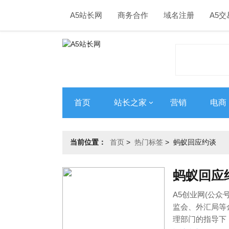
A5站长网
商务合作
域名注册
A5交
首页
站长之家
营销
电商
当前位置：
首页
>
热门标签
>
蚂蚁回应约谈
蚂蚁回应
A5创业网(公众号
监会、外汇局等
理部门的指导下