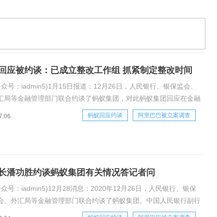
日央行副行长陈雨露在国新办新闻发布会上表示，目前在金融管理
蚁集团已经成立整改工作组，正在抓紧制定整改时间表，同时保
和企业正常经营，
回应被约谈：已成立整改工作组 抓紧制定整改时间
公众号：iadmin5)1月15日报道：12月26日，人民银行、银保监会、
汇局等金融管理部门联合约谈了蚂蚁集团，对此蚂蚁集团回应在金融
指导下，成立整改工作组，全面落实约谈要求，规范金融业务的经营
蚂蚁回应约谈
阿里巴巴被立案调查
7:06
月15日央行副行长陈雨露在国新办新闻发布会上表示，目前在金融管
长潘功胜约谈蚂蚁集团有关情况答记者问
众号：iadmin5)12月28消息：2020年12月26日，人民银行、银保
会、外汇局等金融管理部门联合约谈了蚂蚁集团。中国人民银行副行
表四部门就约谈情况回答了记者的提问。问：此次约谈的背景是什