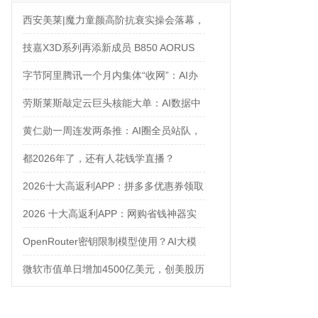
西安美莱|魔力童颜高阶抗衰实操会落幕，
解锁自然年轻新姿态
技嘉X3D系列再添新成员 B850 AORUS
ELITE X3D主板强化性能体验
字节阿里腾讯一个月内集体“收网”：AI办
公入口争夺战正式打响
劳斯莱斯敲定云巨头核能大单：AI数据中
心太耗电，核电站都来救场了
黄仁勋一周连发两条推：AI圈全员站队，
只有Anthropic在当“孤勇者”
都2026年了，还有人花钱学直播？
2026十大高返利APP：拼多多优惠券领取
攻略
2026 十大高返利APP：网购省钱神器实
测对比
OpenRouter密钥限制模型使用？AI大模
型API中转站推荐：非线智能API让
微软市值单日增加4500亿美元，创美股历
Gemini/DeepSeek调用更安全
史之最