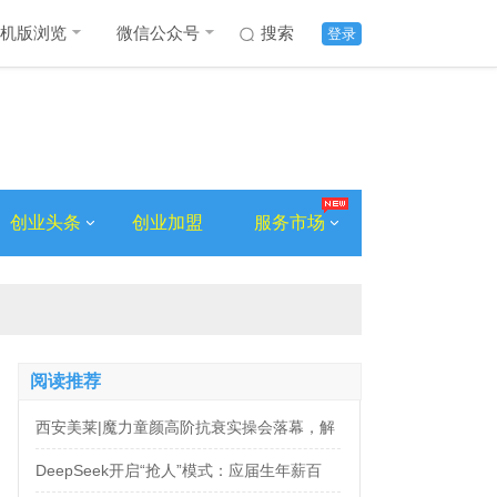
机版浏览
微信公众号
搜索
登录
创业头条
创业加盟
服务市场
阅读推荐
西安美莱|魔力童颜高阶抗衰实操会落幕，解
锁自然年轻新姿态
DeepSeek开启“抢人”模式：应届生年薪百