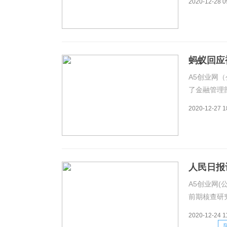
2020-12-28 0
么？答：党
会
蚂蚁回应
A5创业网（
了金融管理
实监管要求
2020-12-27 1
则，健全公
共赢力度
人民日报
A5创业网(
前期核查研
行为立案调
2020-12-24 1
谣，认为无