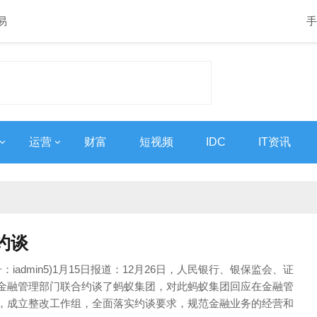
易
手
运营
财富
短视频
IDC
IT资讯
约谈
：iadmin5)1月15日报道：12月26日，人民银行、银保监会、证
金融管理部门联合约谈了蚂蚁集团，对此蚂蚁集团回应在金融管
，成立整改工作组，全面落实约谈要求，规范金融业务的经营和