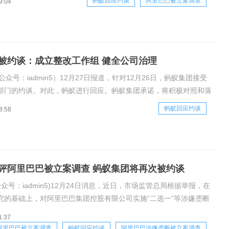
蚂蚁回应约谈
阿里巴巴被立案调查
9:04
中央高度重视金融科技和平台企业的规范健康发展。近期中央政治局
被约谈：成立整改工作组 健全公司治理
公众号：iadmin5）12月27日报道，针对12月26日，蚂蚁集团接受
部门的约谈。对此，蚂蚁进行回应。蚂蚁集团承诺，将积极对照和落
，坚守服务实体经济和人民群众的本源，遵循市场化、法治化的原
蚂蚁回应约谈
8:58
司治理、梳理相关业务和机制、提升法律法规意识和水平、扩大开放
评阿里巴巴被立案调查 蚂蚁集团将再次被约谈
公众号：iadmin5)12月24日消息，近日，市场监管总局根据举报，在
究的基础上，对阿里巴巴集团控股有限公司实施“二选一”等涉嫌垄断
查。有网友爆料，调查组开展调查阿里巴巴，随后阿里巴巴声明辟
1:37
中生有，会起诉造谣人士，进行自我维权。就在今日上午，权威媒体
阿里巴巴被立案调查
蚂蚁回应约谈
阿里巴巴涉嫌垄断被立案调查