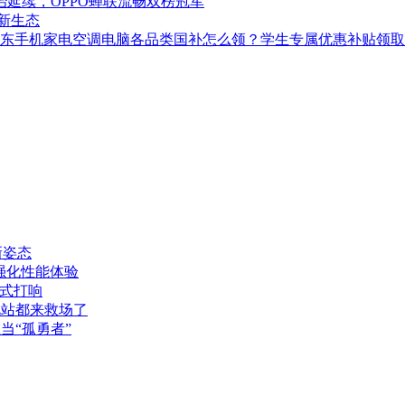
统治延续，OPPO蝉联流畅双榜冠军
I新生态
地！京东手机家电空调电脑各品类国补怎么领？学生专属优惠补贴领
新姿态
主板强化性能体验
正式打响
电站都来救场了
在当“孤勇者”