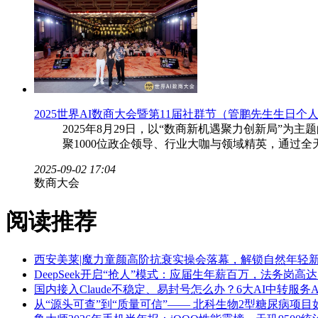
2025世界AI数商大会暨第11届社群节（管鹏先生生日个
2025年8月29日，以“数商新机遇聚力创新局”
聚1000位政企领导、行业大咖与领域精英，通过
2025-09-02 17:04
数商大会
阅读推荐
西安美莱|魔力童颜高阶抗衰实操会落幕，解锁自然年轻
DeepSeek开启“抢人”模式：应届生年薪百万，法务岗高达
国内接入Claude不稳定、易封号怎么办？6大AI中转服务A
从“源头可查”到“质量可信”—— 北科生物2型糖尿病项目