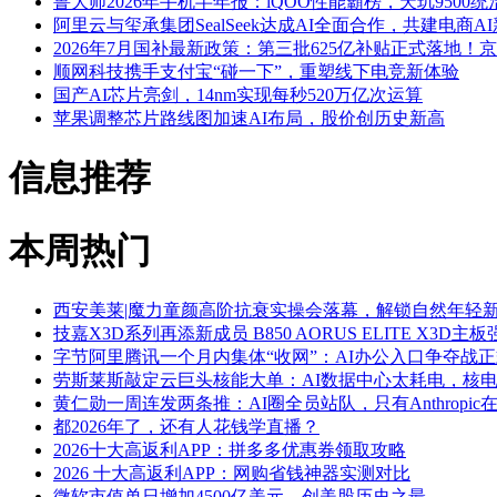
鲁大师2026年手机半年报：iQOO性能霸榜，天玑9500
阿里云与玺承集团SealSeek达成AI全面合作，共建电商A
2026年7月国补最新政策：第三批625亿补贴正式落
顺网科技携手支付宝“碰一下”，重塑线下电竞新体验
国产AI芯片亮剑，14nm实现每秒520万亿次运算
苹果调整芯片路线图加速AI布局，股价创历史新高
信息推荐
本周热门
西安美莱|魔力童颜高阶抗衰实操会落幕，解锁自然年轻
技嘉X3D系列再添新成员 B850 AORUS ELITE X3D
字节阿里腾讯一个月内集体“收网”：AI办公入口争夺战
劳斯莱斯敲定云巨头核能大单：AI数据中心太耗电，核
黄仁勋一周连发两条推：AI圈全员站队，只有Anthropic
都2026年了，还有人花钱学直播？
2026十大高返利APP：拼多多优惠券领取攻略
2026 十大高返利APP：网购省钱神器实测对比
微软市值单日增加4500亿美元，创美股历史之最