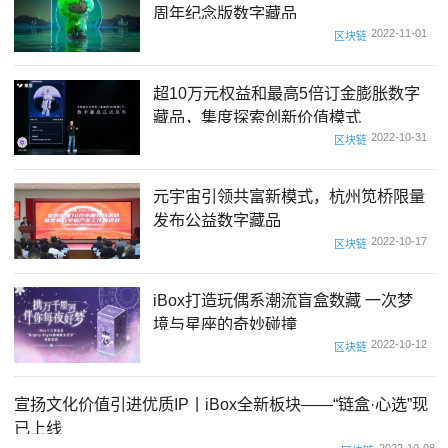
周年纪念版数字藏品
2022-11-01
区块链
超10万元权益和最高5倍订金膨胀数字
藏品，集度探索创新价值模式
2022-10-31
区块链
元宇宙引领共富新模式，杭州笕桥限量
发布公益数字藏品
2022-10-17
区块链
iBox打造玩偶系潮流盲盒数藏 一次梦
境与星座的奇妙碰撞
2022-10-12
区块链
宣扬文化价值引进优质IP丨iBox全新板块——“链盒·心选”现
已上线