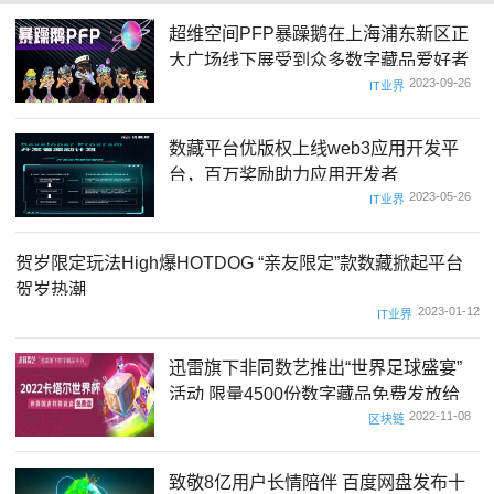
超维空间PFP暴躁鹅在上海浦东新区正
大广场线下展受到众多数字藏品爱好者
2023-09-26
关注及追捧
IT业界
数藏平台优版权上线web3应用开发平
台，百万奖励助力应用开发者
2023-05-26
IT业界
贺岁限定玩法High爆HOTDOG “亲友限定”款数藏掀起平台
贺岁热潮
2023-01-12
IT业界
迅雷旗下非同数艺推出“世界足球盛宴”
活动 限量4500份数字藏品免费发放给
2022-11-08
新用户
区块链
致敬8亿用户长情陪伴 百度网盘发布十