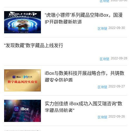
2022-10-08
区块链
“虎墩小镖师”系列藏品空降iBox，国漫
IP开辟数藏新航道
2022-09-30
区块链
“发现数藏”数字藏品上线发行
2022-09-28
区块链
iBox与数美科技开展战略合作，共铸数
藏安全防护盾
2022-09-27
区块链
实力创佳绩 iBox成功入围艾瑞咨询“数
字藏品领航者”
2022-09-26
区块链