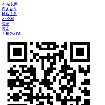
A5站长网
商务合作
域名注册
A5交易
登录
搜索
手机版浏览