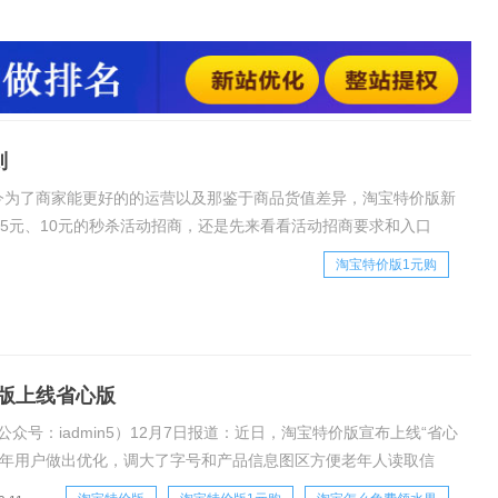
价版秒杀价位段招商介绍1、要求1元：要求主卖sku日常价格4元
：要求主卖sku日常价格9元以上；10元：要求商品日常价格15
活动要求：近7天日
则
今为了商家能更好的的运营以及那鉴于商品货值差异，淘宝特价版新
、5元、10元的秒杀活动招商，还是先来看看活动招商要求和入口
：要求主卖sku日常价格4元以上（含）
淘宝特价版1元购
版上线省心版
公众号：iadmin5）12月7日报道：近日，淘宝特价版宣布上线“省心
老年用户做出优化，调大了字号和产品信息图区方便老年人读取信
还根据老年人群高频消费的产品推出了1元、5元、10元细分区。据