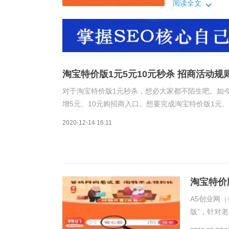
吧。一：淘宝特
阅读全文
以上（含）；5元
元以上（含）；
淘宝特价版1元5元10元秒杀 招商活动规
对于淘宝特价版1元秒杀，想必大家都不陌生吧。如
增5元、10元购招商入口。想要完成淘宝特价版1元
吧。一：淘宝特价版秒杀价位段招商介绍1、要求1元
2020-12-14 16:11
淘宝特价
A5创业网（
版”，针对
息。同时，