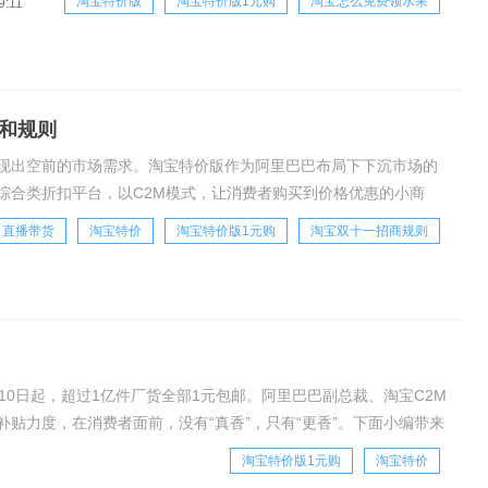
淘宝特价版
淘宝特价版1元购
淘宝怎么免费领水果
9:11
需求的用户可进入淘宝特价版输入“省心版”口令即可完成页面切换。
和规则
现出空前的市场需求。淘宝特价版作为阿里巴巴布局下下沉市场的
综合类折扣平台，以C2M模式，让消费者购买到价格优惠的小商
流量和多样营销资源，因此淘宝特价版发展至今，吸
直播带货
淘宝特价
淘宝特价版1元购
淘宝双十一招商规则
10日起，超过1亿件厂货全部1元包邮。阿里巴巴副总裁、淘宝C2M
贴力度，在消费者面前，没有“真香”，只有“更香”。下面小编带来
来看看吧。首先，这个“1元更香
淘宝特价版1元购
淘宝特价