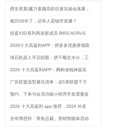
西安美莱|魔力童颜高阶抗衰实操会落幕，
解锁自然年轻新姿态
都2026年了，还有人花钱学直播？
技嘉X3D系列再添新成员 B850 AORUS
ELITE X3D主板强化性能体验
2026十大高返利APP：拼多多优惠券领取
攻略
珞石机器人开启招股：挤干概念水分，工
业、协作、具身三箭齐发
2026 十大高返利APP：网购省钱神器实
测对比
广告联盟选型避坑清单：这5类联盟千万
别碰
预约、下单与会员功能小程序开发需要提
前确认什么
2026 十大高返利 app 推荐，2026 外卖
优惠券在哪领？网购平价神器测评
光华博思特「章鱼总裁」营销智能体启动
内测，引领咨询行业模式革命