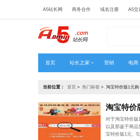
A5站长网
商务合作
域名注册
A5交
首页
站长之家
营销
电商
当前位置：
首页
>
热门标签
>
淘宝特价版1元购
淘宝特价
对于淘宝特价版
以及那鉴于商品
宝特价版1元、