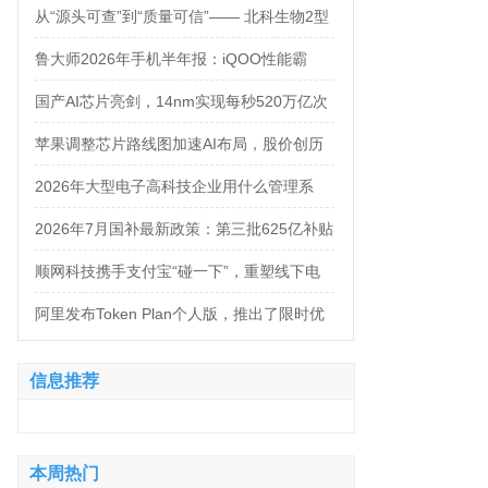
万，法务岗高达160万！
从“源头可查”到“质量可信”—— 北科生物2型
糖尿病项目如何实现“药品级质控”
鲁大师2026年手机半年报：iQOO性能霸
榜，天玑9500统治延续，OPPO蝉联流畅双
国产AI芯片亮剑，14nm实现每秒520万亿次
榜冠军
运算
苹果调整芯片路线图加速AI布局，股价创历
史新高
2026年大型电子高科技企业用什么管理系
统？四大服务商对比推荐
2026年7月国补最新政策：第三批625亿补贴
正式落地！京东手机家电空调电脑各品类国
顺网科技携手支付宝“碰一下”，重塑线下电
补怎么领？学生专属优惠补贴领取攻略来
竞新体验
阿里发布Token Plan个人版，推出了限时优
了！
惠，Qwen3.8-Max-Preview同步上线
信息推荐
本周热门