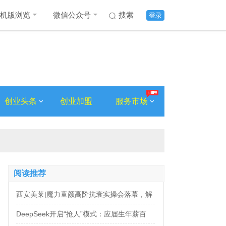
机版浏览
微信公众号
搜索
登录
创业头条
创业加盟
服务市场
阅读推荐
西安美莱|魔力童颜高阶抗衰实操会落幕，解
锁自然年轻新姿态
DeepSeek开启“抢人”模式：应届生年薪百