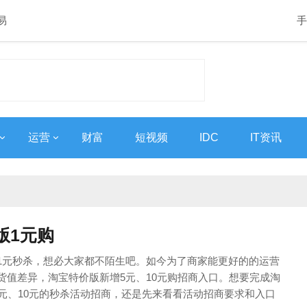
易
手
运营
财富
短视频
IDC
IT资讯
版1元购
1元秒杀，想必大家都不陌生吧。如今为了商家能更好的的运营
货值差异，淘宝特价版新增5元、10元购招商入口。想要完成淘
5元、10元的秒杀活动招商，还是先来看看活动招商要求和入口