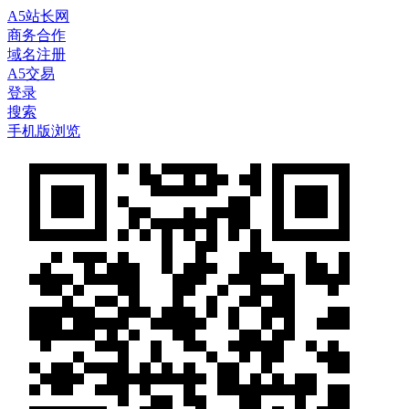
A5站长网
商务合作
域名注册
A5交易
登录
搜索
手机版浏览