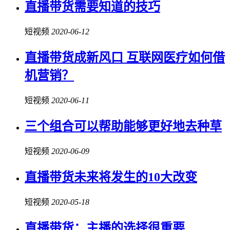
直播带货需要知道的技巧
短视频
2020-06-12
直播带货成新风口 互联网医疗如何借
机营销？
短视频
2020-06-11
三个组合可以帮助能够更好地去种草
短视频
2020-06-09
直播带货未来将发生的10大改变
短视频
2020-05-18
直播带货：主播的选择很重要