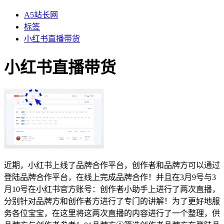
A5站长网
标签
小红书直播带货
小红书直播带货
近期，小红书上线了品牌合作平台，创作者和品牌方可以通过
登陆品牌合作平台，在线上完成品牌合作！并且在3月9号与3
月10号在小红书官方账号：创作者小助手上进行了两次直播，
分别针对品牌方和创作者方进行了专门的讲解！为了更好地服
务各位宝宝，在这里将这两次直播的内容进行了一个整理，供