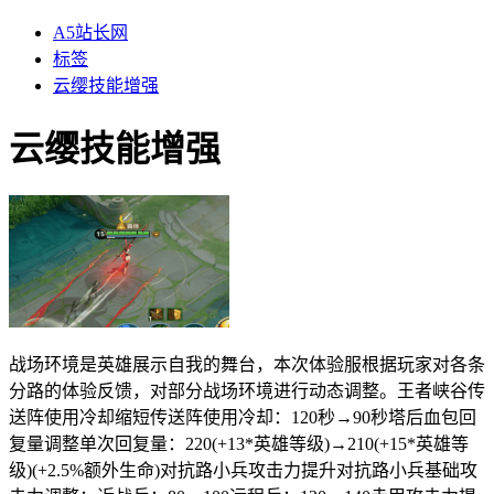
A5站长网
标签
云缨技能增强
云缨技能增强
战场环境是英雄展示自我的舞台，本次体验服根据玩家对各条
分路的体验反馈，对部分战场环境进行动态调整。王者峡谷传
送阵使用冷却缩短传送阵使用冷却：120秒→90秒塔后血包回
复量调整单次回复量：220(+13*英雄等级)→210(+15*英雄等
级)(+2.5%额外生命)对抗路小兵攻击力提升对抗路小兵基础攻