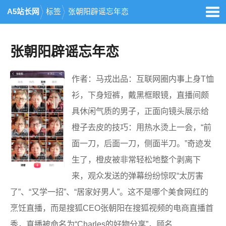
A5站长网
标签
张朝阳辟谣忘年恋
张朝阳辟谣忘年恋
作者：马戎出品：互联网圈内事上身T恤
衫，下身短裤，戴黑框眼镜，直播间颇
具休闲气质的男子，正面向镜头展示给
橙子去皮的技巧：用热水烫上一会，“前
面一刀，后面一刀，侧面半刀。”奇迹发
生了，橙皮被非常轻松地整个剥离下
来，观众发送的弹幕纷纷惊叹“太厉害
了”、“又学一招”、“居家好男人”。这不是哪个美食网红的
烹饪直播，而是搜狐CEO张朝阳在搜狐视频的电商直播首
秀，直播被命名为“Charles的好物分享”，顾名