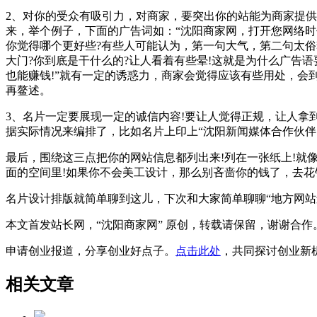
2、对你的受众有吸引力，对商家，要突出你的站能为商家提供
来，举个例子，下面的广告词如：“沈阳商家网，打开您网络时
你觉得哪个更好些?有些人可能认为，第一句大气，第二句太俗
大门?你到底是干什么的?让人看着有些晕!这就是为什么广告
也能赚钱!”就有一定的诱惑力，商家会觉得应该有些用处，会
再鳌述。
3、名片一定要展现一定的诚信内容!要让人觉得正规，让人
据实际情况来编排了，比如名片上印上“沈阳新闻媒体合作伙
最后，围绕这三点把你的网站信息都列出来!列在一张纸上!就
面的空间里!如果你不会美工设计，那么别吝啬你的钱了，去花
名片设计排版就简单聊到这儿，下次和大家简单聊聊“地方网站
本文首发站长网，“沈阳商家网” 原创，转载请保留，谢谢合作
申请创业报道，分享创业好点子。
点击此处
，共同探讨创业新
相关文章