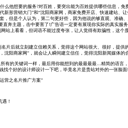
什么他想要的服务?对百姓，要突出能为百姓提供哪些信息，免
代新形营销大门”和“沈阳商家网，商家免费开店、快速建站、让你
套，但是个人认为，第二句更好些，因为他说的够直观、准确、定
语要直奔主题，击中要害了!广告语一定要有展现你实际的真实服
到网站上看看，但词语不能过度夸张，让人觉得有欺骗性，这个
拿到名片后就立刻建立信赖关系，觉得这个网站很大、很好，提供
伴，沈阳商家网”，就会让人瞬间建立信任，觉得沈阳新闻媒体的
像所有的关键词一样，最后用你能想到的最最最最…精简的语言
钱找个好的设计师设计一下吧，毕竟名片是贵站对外的一张脸面
运营之名片推广方案”
。
机遇！