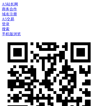
A5站长网
商务合作
域名注册
A5交易
登录
搜索
手机版浏览