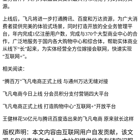
源。
上线后，飞凡将进一步打通腾讯、百度和万达资源，为广大消
费者提供完美的体验式场景，同时打造开放的全业务管理平
台，年内完成
1
亿注册用户数，完成与
370
个大型商业中心的合
作，广泛地服务于国内各大购物中心和综合体，帮助实体商业
从线下
“
长
”
起来，为实体经营全方位嫁接会联网，快速实现
“
互联网
+”
。
相关阅读：
“
腾百万
”
飞凡电商正式上线 与通州万达无缝对接
飞凡电商今日上线 分会员积分支付营销四大平台
飞凡电商正式上线 打造购物中心
“
互联网
+”
开放平台
王健林花
50
亿元与腾讯百度造出来的飞凡电商 原来就长这样
版权声明：本文内容由互联网用户自发贡献，该文