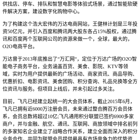
供找店、停车、排队和智慧电影等体验式场景，通过智能软硬
件解决方案，建设数字化购物中心。
为了构建这个浩大宏伟的万达电商网站，王健林计划是三年投
资
50
亿元，并引入百度和腾讯两大股东各占
15%
股权，通过腾
讯和百度两个互联网公司的资源来做一个，全球，最大的，
O2O
电商平台。
万达曾于
2013
年底推出了
“
万汇网
“
，定位于万达广场的
O2O
智
能电子商务平台，业务涵盖百货、美食、影院、
KTV
等领
域，实时为用户提供最新的广场活动、商家资讯、商品导购、
优惠折扣、电影资讯、美食团购、积分查询、礼品兑换等全方
位资讯与服务。但项目上线后，并未引起过多关注。
目前，飞凡已经建立起统一的大会员体系，截止
2015
年
6
月，
飞凡已拥有近
6000
万注册会员，未来通过整合腾百万会员体
系，会员总数将超过
10
亿
;
飞凡通用积分联盟已签约
6900
多家
商户，并与金融、航空、通讯、互联网、商旅领域中排名前列
的多家知名企业建立了战略合作关系，建立全面而深入的积分
业务合作，共同为联盟会员提供最具有市场竞争力的优势资