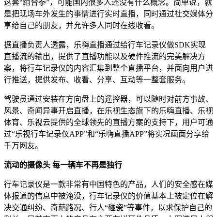
这套“组合拳”，可能国内很多人还没有什么概念。简单说，就
是把现场车外发生的事情进行实时直播，同时通过社交媒体分
享给自己的朋友，并允许多人同时在线收看。
据直播负责人透露，乐嗨直播通过给行车记录仪做SDK实现
直播流的输出，提供了直播功能以及硬件推流的完美解决方
案，将行车记录仪的内容汇集到整个直播平台，并面向用户进
行推送，提供发布、收看、分享、互动等一整套服务。
驾驶员通过安装在方向盘上的遥控器，可以随时对前方事故、
风景、奇闻异事开启直播，在乐视生态旗下的乐嗨直播、乐视
体育、乐视云提供的全球领先的直播方案的支持下，用户可通
过“乐视行车记录仪APP”和“乐嗨直播APP”将实况画面分享给
千万网友。
流动的摄像头 每一辆车不再是独行
行车记录仪是一款非常有中国特色的产品，人们的安全感在媒
体报道的信息中被淹没，行车记录仪的价值基本上被定位在解
决交通纠纷、奇葩路况、行人“碰瓷”等事件，以求保护自己的