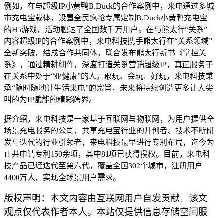
例如，在与超级IP小黄鸭B.Duck的合作案例中，来电通过多城
市充电宝载体，设置全民疯抢专属定制B.Duck小黄鸭充电宝
的H5游戏，活动触达了全国数千万用户。在与熊太行“关系”
内容超级IP的合作案例中，来电科技携手熊太行在“关系领域”
全新突破，结成合作共同体，联合发布熊太行新书《掌控关
系》，通过精耕细作，深度打造关系营销超级IP，真正服务于
在关系中处于“亚健康”的人。敢玩、会玩、好玩，来电科技秉
承“随时随地让生活来电”的宗旨，未来将持续创造更多让人尖
叫的为IP赋能的精彩跨界。
据介绍，来电科技是一家基于互联网与物联网，为用户提供全
场景充电服务的公司，共享充电宝行业的开创者、技术不断研
发与迭代的行业引领者，来电科技最早进行专利布局，迄今为
止共申请专利150余项，其中81项已获得授权。目前，来电科
技产品已经迭代至第六代，覆盖全国302个城市，注册用户
4400万人，实现全场景用户需求。
版权声明：本文内容由互联网用户自发贡献，该文
观点仅代表作者本人。本站仅提供信息存储空间服