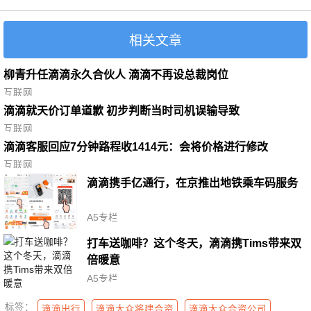
相关文章
柳青升任滴滴永久合伙人 滴滴不再设总裁岗位
互联网
滴滴就天价订单道歉 初步判断当时司机误输导致
互联网
滴滴客服回应7分钟路程收1414元：会将价格进行修改
互联网
滴滴携手亿通行，在京推出地铁乘车码服务
A5专栏
打车送咖啡？这个冬天，滴滴携Tims带来双
倍暖意
A5专栏
标签：
滴滴出行
滴滴大众将建合资
滴滴大众合资公司