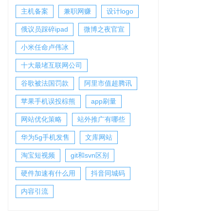
主机备案
兼职网赚
设计logo
俄议员踩碎ipad
微博之夜官宣
小米任命卢伟冰
十大最堵互联网公司
谷歌被法国罚款
阿里市值超腾讯
苹果手机误投棕熊
app刷量
网站优化策略
站外推广有哪些
华为5g手机发售
文库网站
淘宝短视频
git和svn区别
硬件加速有什么用
抖音同城码
内容引流