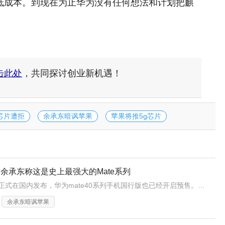
低成本。到现在为止华为没有任何想法和计划把麒
击此处
，共同探讨创业新机遇！
芯片遭拒
余承东暗讽苹果
苹果将推5g芯片
能 余承东称这是史上最强大的Mate系列
华为mete40系列手机正式在国内发布，华为mate40系列手机国行版也已经开启预售。余承东直言，这是史上最强大的Mate系列并且毫不掩饰对Mate40系列的喜爱
余承东暗讽苹果