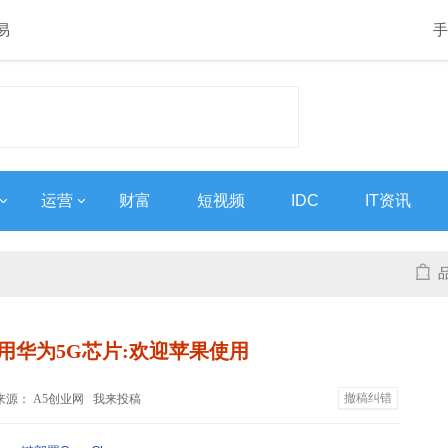
易
手
运营
财富
短视频
IDC
IT资讯
用华为5G芯片:欢迎苹果使用
撤稿纠错
:06 来源： A5创业网
我来投稿