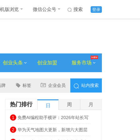
机版浏览
微信公众号
搜索
登录
创业头条
创业加盟
服务市场
品牌
标签
企业会员
站内搜索
热门排行
周
月
日
1
免费AI编程助手横评：2026年站长写
代码，不花一分钱也能很高效
2
华为天气地图大更新，新增六大图层