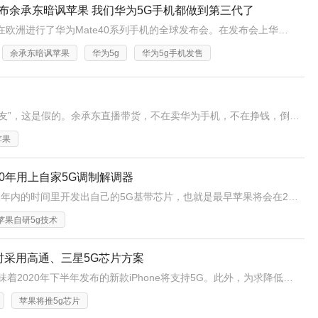
式发布余承东暗讽苹果 我们华为5G手机都做到第三代了
10月22日晚上，华为在欧洲进行了华为Mate40系列手机的全球发布会。在发布会上华为消费者业务CEO余承东就调侃，其他厂商不久前刚刚推出5G手机，而华为已经是第三代5G手机了
余承东暗讽苹果
华为5g
华为5g手机发售
罗永浩做直播带货，称是不想“挣臭钱”，只想“交个朋友”，这是假的。余承东直播带货，不在卖华为手机，不在挣钱，倒在交个朋友，这是真的。
苹果
20年用上自家5G调制解调器
FastCompany发表了一份报告证实了苹果将在不到三年内的时间里开发出自己的5G基带芯片，也就是最早苹果将会在2022年的新款iPhone手机上搭载自家的5G基带芯片。
苹果自研5g技术
同时采用高通、三星5G芯片方案
天风国际分析师郭明錤认为，苹果与高通专利和解意味着2020年下半年发布的新款iPhone将支持5G。此外，为求降低供应风险、降低成本与提高议价力，预期苹果可能会同时采用高通（针对mmWave市场）与三星（针对Sub-6GHz市场）的5G基频芯片方案。
苹果将推5g芯片