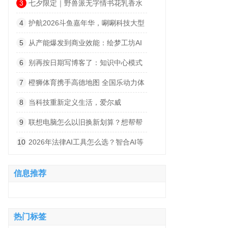
让你出行无忧
3
七夕限定｜野兽派无字情书花乳香水
及浪漫花礼
4
护航2026斗鱼嘉年华，唰唰科技大型
活动服务能力实战解析
5
从产能爆发到商业效能：绘梦工坊AI
一站式模式重构微短剧产业价值链
6
别再按日期写博客了：知识中心模式
让网站流量翻倍的思路
7
橙狮体育携手高德地图 全国乐动力体
育中心一键可达
8
当科技重新定义生活，爱尔威
Airwheel正在引领下一代智能出行风潮
9
联想电脑怎么以旧换新划算？想帮帮
AI智换助你换新回血
10
2026年法律AI工具怎么选？智合AI等
5款产品对比
信息推荐
热门标签