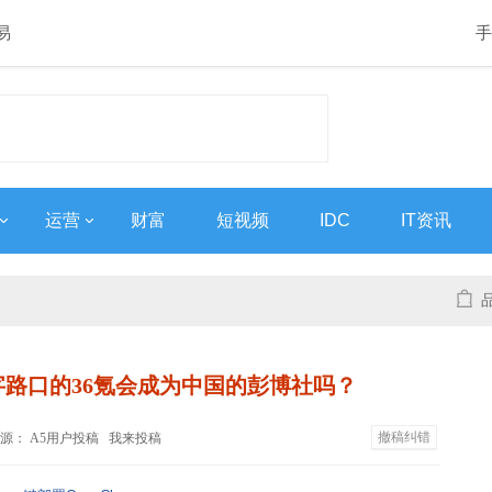
易
手
运营
财富
短视频
IDC
IT资讯
字路口的36氪会成为中国的彭博社吗？
撤稿纠错
04 来源： A5用户投稿
我来投稿