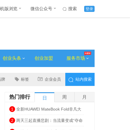
机版浏览
微信公众号
搜索
登录
创业头条
创业加盟
服务市场
品牌
标签
企业会员
站内搜索
热门排行
周
月
日
1
全新HUAWEI MateBook Fold非凡大
师发布 巨幕书写打造折叠电脑巅峰体验
2
两天三起直播悲剧：当流量变成“夺命