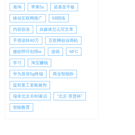
海淘
苹果5s
诺基亚平板
移动互联网推广
58陪练
内容创业
自媒体怎么写文章
手滑误转40万
互联网创业商机
微软呼吁别用ie
游戏
NFC
学习
淘宝赚钱
华为首张5g终端
商业智能BI
提前复工老板被拘
瑞幸北京关80家店
“北京·景贤杯”
智能教育