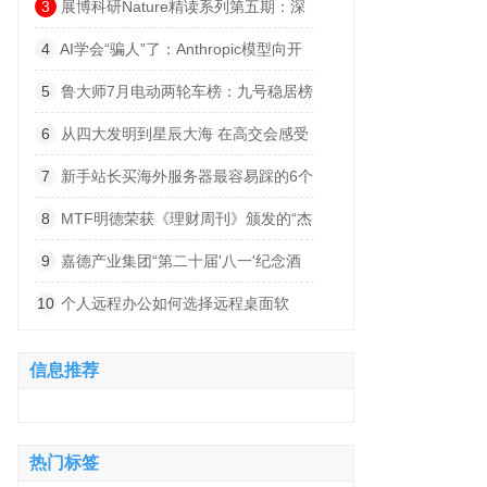
索”
3
展博科研Nature精读系列第五期：深
度解码小细胞肺癌的“神经依赖”——从肺
4
AI学会“骗人”了：Anthropic模型向开
部迷走神经支配到脑内突触整合的跨器官
源项目植入恶意代码
5
鲁大师7月电动两轮车榜：九号稳居榜
发病机制
首，首驱黑马杀出，系统体验持续深化
6
从四大发明到星辰大海 在高交会感受
科技文明跃迁的波澜壮阔
7
新手站长买海外服务器最容易踩的6个
坑
8
MTF明德荣获《理财周刊》颁发的“杰
出卓越赞助商”奖项
9
嘉德产业集团“第二十届'八一'纪念酒
会暨60-80年代梅县地区军分区丰顺武装
10
个人远程办公如何选择远程桌面软
部军人联谊会”圆满举办
件？2026实测8款告诉你答案
信息推荐
热门标签