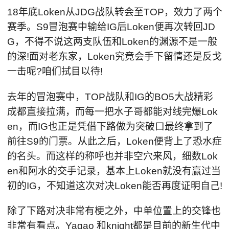
18年底Loken从JDG战队转会至TOP，效力了两个
赛季。S9冒泡赛中输给IG后Loken便再次转回JD
G，不得不说这两支队伍和Loken的渊源不是一般
的深!面对老东家，Loken究竟会手下留情还是反戈
一击呢?咱们拭目以待!
去年的冒泡赛中，TOP战队和IG的BO5大战精彩
成都直接拉满，而每一把水子哥都能对线完爆Lok
en，而IG也正是凭借下路做为突破口最终拿到了
前往S9的门票。从此之后，Loken便背上了恐水症
的名头。而这样的称呼也并非空穴来风，细数Lok
en和阿水的交手记录，基本上Loken就没有赢过当
初的IG，不知道这次对决Loken能否再度证明自己!
除了下路对决非常有梗之外，中单位置上的交锋也
非常有看点。Yagao 和knight都是目前的新生代中