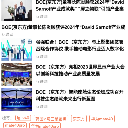
BOE(京东方)董事长陈炎顺获2024年“David
Sarnoff产业成就奖” “屏之物联”引领产业高
质发展新变革
互联网
BOE(京东方)董事长陈炎顺获评2024年“David Sarnoff产业成
就奖”,以“屏之物联”开创产业发展新纪元
互联网
强强联合！BOE（京东方）与上影集团签署
战略合作协议 携手推动电影行业迈入数字化
发展快车道
互联网
BOE（京东方）亮相2023世界显示产业大会
以创新科技推动产业高质量发展
互联网
BOE（京东方）智能座舱生态论坛成功召开
科技生态绘就未来出行新蓝图
互联网
lg_v40
标签：
韩国lg与三星互黑
京东方
华为mate40
mate40pro
华为mate40pro