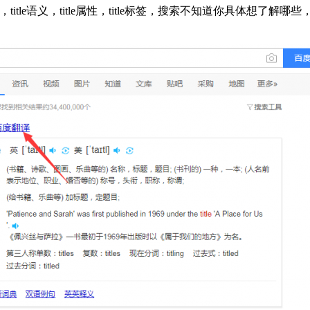
title语义，title属性，title标签，搜索不知道你具体想