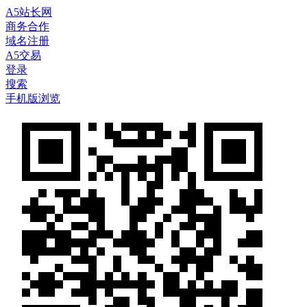
A5站长网
商务合作
域名注册
A5交易
登录
搜索
手机版浏览