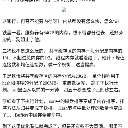
这哪行，再穷不能穷内存呀！ 内从都没有怎么快，怎么快！
铁蛋一看，服务器有64GB的内存，恨不得都分过去，还好旁
边的二狗阻止了他。
二狗说不是这么玩的， 共享缓存区的内存一般分配是内存的
1/4，不超过总内存的1/2。 线程内存就看着给了，预计下峰值
连接数和均值连接数，做一个权衡，适当提高。
于是铁蛋将共享缓存区的内存分配为20GB， 单个线程用于
hash和排序的分配了200MB。 重启数据库， 跑了下执行计
划。 sql里面从以前的一分钟，四五十秒变成了三四秒左右。
仔细看了下执行计划， sort中的磁盘排序变成了内存排序，排
序方法从归并变成了快排。 Hash节点中批处理的数量也变成
了1， Buffers中缓存全部命中。
到了这里优化看似就完成了，但是还有些不太圆满。 哪里不