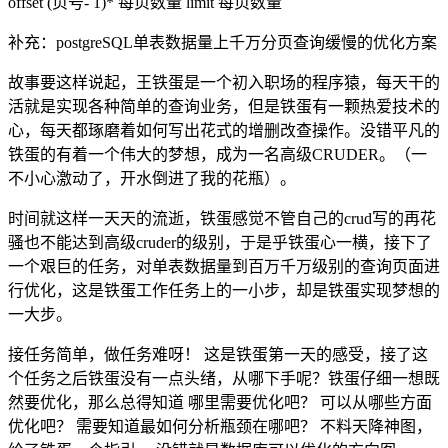
offset (页号- 1)* 每页数量 limit 每页数量
补充：postgreSQL单表数据量上千万分页查询缓慢的优化方案
故事要这样说起，王铁蛋是一个初入职场的程序猿，每天干的
活就是实现各种简单的查询业务，但是铁蛋有一颗热爱技术的
心，每天都琢磨着如何写出花式的增删改查操作。没错平凡的
铁蛋的有着一个伟大的梦想，成为一名高级CRUDER。（一
不小心激动了，开水倒进了我的花瓶）。
时间就这样一天天的流逝，铁蛋感觉不管自己的crud写的再花
骚也不能达到高级cruder的级别，于是乎铁蛋心一横，接下了
一个艰巨的任务，对单表数据量到百万千万级别的查询页面进
行优化，这是铁蛋工作任务上的一小步，却是铁蛋实现梦想的
一大步。
接任务简单，做任务难呀！ 这是铁蛋第一天的感受，接了这
个任务之后铁蛋没有一点头绪，从哪下手呢？铁蛋仔细一想既
然要优化，那么总得知道 哪里需要优化吧？ 可以从哪些方面
优化吧？ 需要知道最如何分析瓶颈在哪吧？ 不料天降神图，