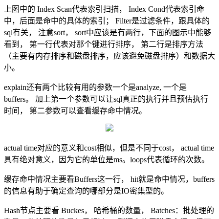
上图中的 Index Scan代表索引扫描， Index Cond代表索引命
中，后面是命中的具体的索引； Filter是过滤条件，跟具体的
sql有关， 注意sort， sort中应该是有两行，下面的图示中能够
看到， 第一行代表对那个键进行排序， 第二行是排序方法
（主要有内存排序和磁盘排序，应该避免磁盘排序）和数据大
小。
explain还有两个比较有用的参数一个是analyze, 一个是
buffers。 加上第一个参数可以让sql真正的执行并且预估执行
时间， 第二参数可以查看缓存命中情况。
actual time对应的意义和cost相似，但是不同于cost， actual time
具有绝对意义，因为它的单位是ms。loops代表循环的次数。
缓存命中情况主要看Buffers这一行， hit就是命中情况，buffers
的信息有助于确定查询的哪部分是IO密集型的。
Hash节点主要看 Buckes， 哈希桶的数量， Batches：批处理的