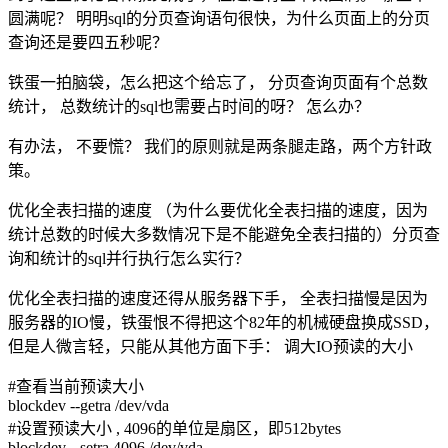
圆满呢？ 明明sql的分页查询语句很快，为什么页面上的分页
查询还是要四五秒呢？
铁蛋一拍脑袋，怎么把这个给忘了， 分页查询页面有个总数
统计， 总数统计的sql也需要占时间的呀？ 怎么办？
有办法， 不要慌？ 我们的原则就是两条腿走路，两个方针政
策。
优化全表扫描的速度 （为什么要优化全表扫描的速度，因为
统计总数的时候大多数情况下是不能避免全表扫描的）分页查
询和统计的sql并行执行怎么实行？
优化全表扫描的速度还得从服务器下手， 全表扫描慢是因为
服务器的IO慢，铁蛋恨不得把这个82年的机械硬盘换成SSD，
但是人微言轻，只能从其他方面下手： 调大IO预读的大小
#查看当前预读大小
blockdev --getra /dev/vda
#设置预读大小 , 4096的单位是扇区，即512bytes
blockdev --setra 4096 /dev/vda