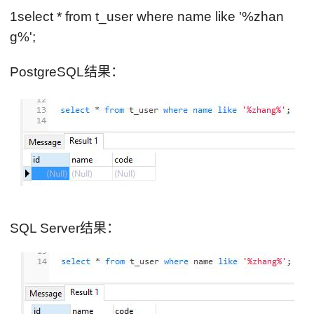
1select * from t_user where name like '%zhan
g%';
PostgreSQL结果：
SQL Server结果：