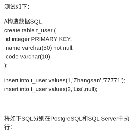
测试如下：
//构造数据SQL
create table t_user (
id integer PRIMARY KEY,
name varchar(50) not null,
code varchar(10)
);
insert into t_user values(1,'Zhangsan','77771');
insert into t_user values(2,'Lisi',null);
将如下SQL分别在PostgreSQL和SQL Server中执
行：