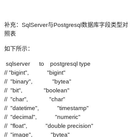
补充：SqlServer与Postgresql数据库字段类型对
照表
如下所示：
sqlserver to postgresql type
// "bigint", "bigint"
// "binary", "bytea"
// "bit", "boolean"
// "char", "char"
// "datetime", "timestamp"
// "decimal", "numeric"
// "float", "double precision"
// "image", "bytea"