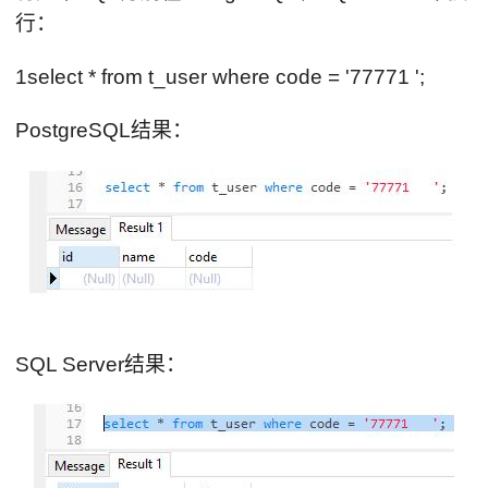
行：
1select * from t_user where code = '77771 ';
PostgreSQL结果：
SQL Server结果：