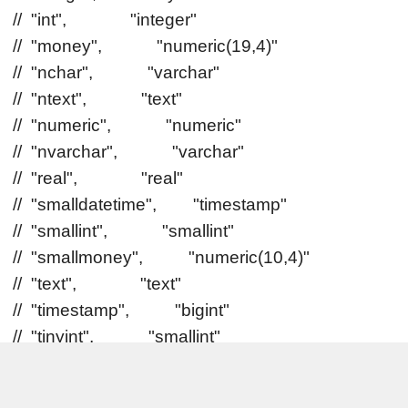
// "int", "integer"
// "money", "numeric(19,4)"
// "nchar", "varchar"
// "ntext", "text"
// "numeric", "numeric"
// "nvarchar", "varchar"
// "real", "real"
// "smalldatetime", "timestamp"
// "smallint", "smallint"
// "smallmoney", "numeric(10,4)"
// "text", "text"
// "timestamp", "bigint"
// "tinyint", "smallint"
// "uniqueidentifier", "uniqueidentifier"
// "varbinary", "bytea"