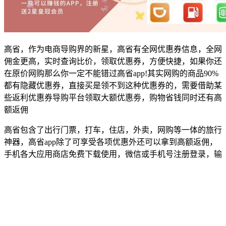
高省，作为电商导购界的新星，高省有全网优惠券信息，全网
佣金更高，实时查询比价，领取优惠券，方便快捷，如果你还
在原价网购那么你一定不能错过高省app!其实网购的商品90%
都有隐藏优惠券，直接买是领不到这种优惠券的，需要借助某
些返利优惠券导购平台领取大额优惠劵，购物省钱同时还有高
额返佣
高省包含了出行门票，打车，住店，外卖，网购等一体的旅行
神器，高省app除了可享受各项优惠外还可以拿到高额返佣，
手机各大应用商店免费下载使用，微信或手机号注册登录，输
入高省登录邀请码131420，即可为你保驾护航，注册登录后可
在app查看教程，让你出行省时省力，省钱!让你天天可过网购
节，享受购物折上折!
高省不改变用户的购物习惯购物前先领卷在去买，优惠同时还
有返利，如看好一款商品通过标题打开高省可以查询优惠劵及